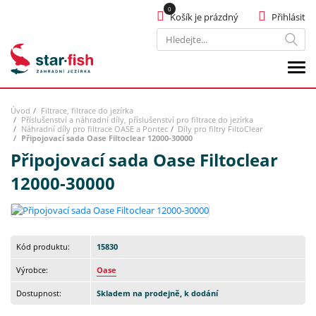
Košík je prázdný
Přihlásit
Hledat
Úvod
Filtrace, filtrace do jezírka
Příslušenství a náhradní díly, příslušenství pro filtrace do jezírka
Náhradní díly pro filtrace OASE a Pontec
Díly pro filtry FiltoClear
Připojovací sada Oase Filtoclear 12000-30000
Připojovací sada Oase Filtoclear
12000-30000
Kód produktu:
15830
Výrobce:
Oase
Dostupnost:
Skladem na prodejně, k dodání