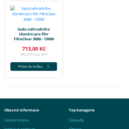
Sada náhradního
těsnění pro filtr
FiltoClear 3000 - 15000
713,00 Kč
589,26 Kč bez DPH
Přidat do košíku
Obecné informace
Top kategorie
Úvodní strana
Čerpadla
Jezírkové centrum
Filtrace