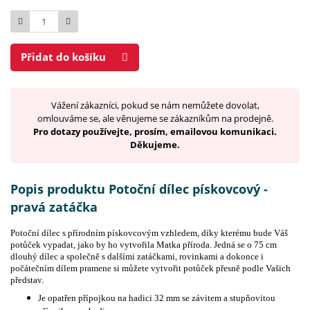
Počet
Přidat do košíku
Vážení zákazníci, pokud se nám nemůžete dovolat,
omlouváme se, ale věnujeme se zákazníkům na prodejně.
Pro dotazy používejte, prosím, emailovou komunikaci.
Děkujeme.
Popis produktu Potoční dílec pískovcový -
pravá zatáčka
Potoční dílec s přírodním pískovcovým vzhledem, díky kterému bude Váš
potůček vypadat, jako by ho vytvořila Matka příroda. Jedná se o 75 cm
dlouhý dílec a společně s dalšími zatáčkami, rovinkami a dokonce i
počátečním dílem pramene si můžete vytvořit potůček přesně podle Vašich
představ.
Je opatřen přípojkou na hadici 32 mm se závitem a stupňovitou