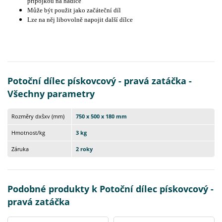
přípojkou na hadice
Může být použit jako začáteční díl
Lze na něj libovolně napojit další dílce
Potoční dílec pískovcový - pravá zatáčka -
Všechny parametry
Rozměry dxšxv (mm)
750 x 500 x 180 mm
Hmotnost/kg
3 kg
Záruka
2 roky
Podobné produkty k Potoční dílec pískovcový -
pravá zatáčka