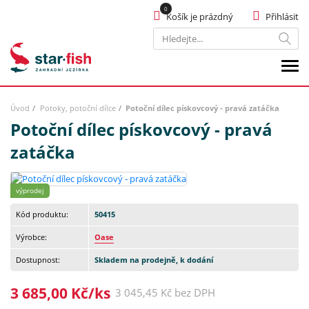
Košík je prázdný
Přihlásit
Hledat
Úvod
Potoky, potoční dílce
Potoční dílec pískovcový - pravá zatáčka
Potoční dílec pískovcový - pravá
zatáčka
výprodej
Kód produktu:
50415
Výrobce:
Oase
Dostupnost:
Skladem na prodejně, k dodání
3 685,00 Kč/ks
3 045,45 Kč bez DPH