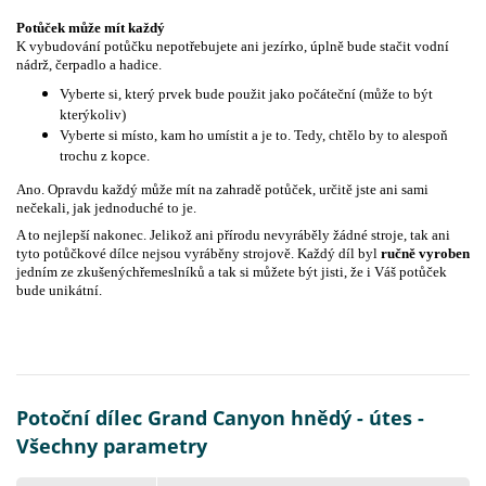
Potůček může mít každý
K vybudování potůčku nepotřebujete ani jezírko, úplně bude stačit vodní
nádrž, čerpadlo a hadice.
Vyberte si, který prvek bude použit jako počáteční (může to být
kterýkoliv)
Vyberte si místo, kam ho umístit a je to. Tedy, chtělo by to alespoň
trochu z kopce.
Ano. Opravdu každý může mít na zahradě potůček, určitě jste ani sami
nečekali, jak jednoduché to je.
A to nejlepší nakonec. Jelikož ani přírodu nevyráběly žádné stroje, tak ani
tyto potůčkové dílce nejsou vyráběny strojově. Každý díl byl
ručně vyroben
jedním ze zkušenýchřemeslníků a tak si můžete být jisti, že i Váš potůček
bude unikátní.
Potoční dílec Grand Canyon hnědý - útes -
Všechny parametry