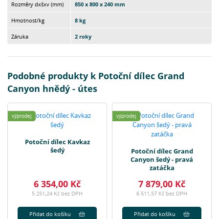
Rozměry dxšxv (mm)
850 x 800 x 240 mm
Hmotnost/kg
8 kg
Záruka
2 roky
Podobné produkty k Potoční dílec Grand
Canyon hnědý - útes
výprodej
výprodej
Potoční dílec Kavkaz
šedý
Potoční dílec Grand
Canyon šedý - pravá
zatáčka
6 354,00 Kč
7 879,00 Kč
5 251,24 Kč bez DPH
6 511,57 Kč bez DPH
Přidat do košíku
Přidat do košíku