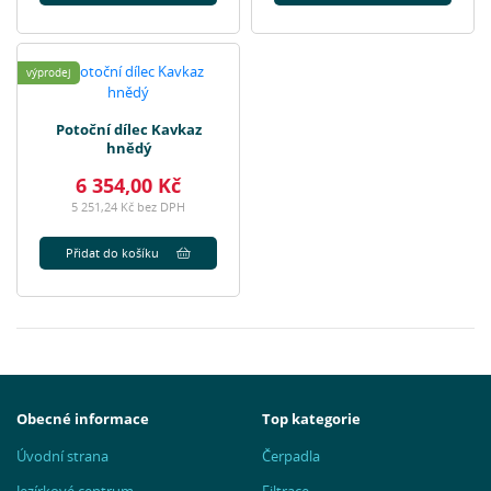
výprodej
Potoční dílec Kavkaz
hnědý
6 354,00 Kč
5 251,24 Kč bez DPH
Přidat do košíku
Obecné informace
Top kategorie
Úvodní strana
Čerpadla
Jezírkové centrum
Filtrace