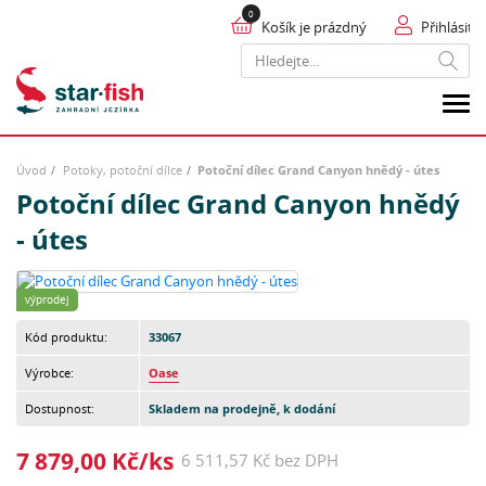
Košík je prázdný
Přihlásit
Hledat
Úvod
Potoky, potoční dílce
Potoční dílec Grand Canyon hnědý - útes
Potoční dílec Grand Canyon hnědý
- útes
výprodej
Kód produktu:
33067
Výrobce:
Oase
Dostupnost:
Skladem na prodejně, k dodání
7 879,00 Kč/ks
6 511,57 Kč bez DPH