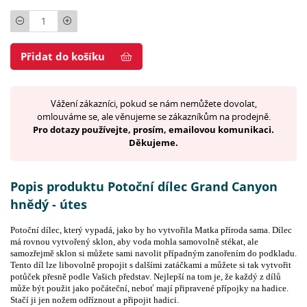
Počet
Přidat do košíku
Vážení zákazníci, pokud se nám nemůžete dovolat,
omlouváme se, ale věnujeme se zákazníkům na prodejně.
Pro dotazy používejte, prosím, emailovou komunikaci.
Děkujeme.
Popis produktu Potoční dílec Grand Canyon
hnědý - útes
Potoční dílec, který vypadá, jako by ho vytvořila Matka příroda sama. Dílec
má rovnou vytvořený sklon, aby voda mohla samovolně stékat, ale
samozřejmě sklon si můžete sami navolit případným zanořením do podkladu.
Tento díl lze libovolně propojit s dalšími zatáčkami a můžete si tak vytvořit
potůček přesně podle Vašich představ. Nejlepší na tom je, že každý z dílů
může být použit jako počáteční, neboť mají připravené přípojky na hadice.
Stačí ji jen nožem odříznout a připojit hadici.