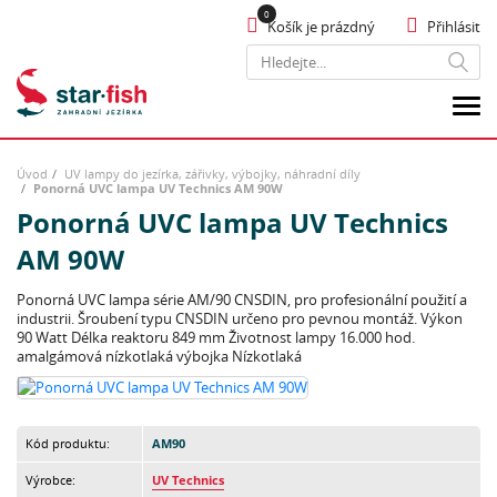
Košík je prázdný
Přihlásit
Hledat
Úvod
UV lampy do jezírka, zářivky, výbojky, náhradní díly
Ponorná UVC lampa UV Technics AM 90W
Ponorná UVC lampa UV Technics
AM 90W
Ponorná UVC lampa série AM/90 CNSDIN, pro profesionální použití a
industrii. Šroubení typu CNSDIN určeno pro pevnou montáž. Výkon
90 Watt Délka reaktoru 849 mm Životnost lampy 16.000 hod.
amalgámová nízkotlaká výbojka Nízkotlaká
Kód produktu:
AM90
Výrobce:
UV Technics