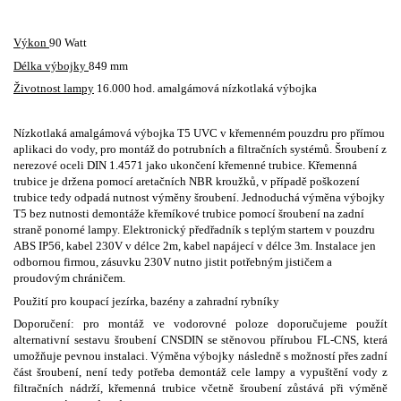
Výkon
90 Watt
Délka výbojky
849 mm
Životnost lampy
16.000 hod. amalgámová nízkotlaká výbojka
Nízkotlaká amalgámová výbojka T5 UVC v křemenném pouzdru pro přímou
aplikaci do vody, pro montáž do potrubních a filtračních systémů. Šroubení z
nerezové oceli DIN 1.4571 jako ukončení křemenné trubice. Křemenná
trubice je držena pomocí aretačních NBR kroužků, v případě poškození
trubice tedy odpadá nutnost výměny šroubení. Jednoduchá výměna výbojky
T5 bez nutnosti demontáže křemíkové trubice pomocí šroubení na zadní
straně ponorné lampy. Elektronický předřadník s teplým startem v pouzdru
ABS IP56, kabel 230V v délce 2m, kabel napájecí v délce 3m. Instalace jen
odbornou firmou, zásuvku 230V nutno jistit potřebným jističem a
proudovým chráničem.
Použití pro koupací jezírka, bazény a zahradní rybníky
Doporučení: pro montáž ve vodorovné poloze doporučujeme použít
alternativní sestavu šroubení CNSDIN se stěnovou přírubou FL-CNS, která
umožňuje pevnou instalaci. Výměna výbojky následně s možností přes zadní
část šroubení, není tedy potřeba demontáž cele lampy a vypuštění vody z
filtračních nádrží, křemenná trubice včetně šroubení zůstává při výměně