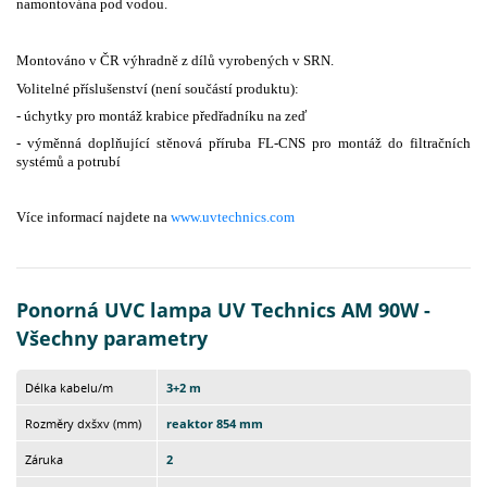
namontována pod vodou.
Montováno v ČR výhradně z dílů vyrobených v SRN.
Volitelné příslušenství (není součástí produktu):
- úchytky pro montáž krabice předřadníku na zeď
- výměnná doplňující stěnová příruba FL-CNS pro montáž do filtračních
systémů a potrubí
Více informací najdete na
www.uvtechnics.com
Ponorná UVC lampa UV Technics AM 90W -
Všechny parametry
Délka kabelu/m
3+2 m
Rozměry dxšxv (mm)
reaktor 854 mm
Záruka
2