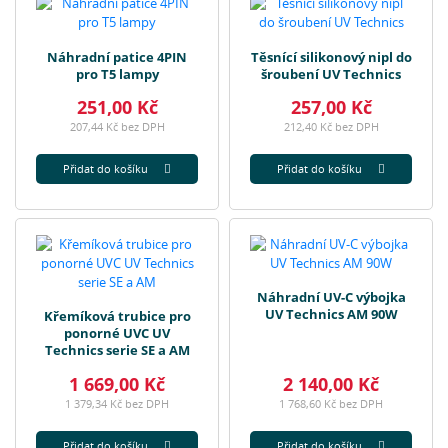
Náhradní patice 4PIN
Těsnící silikonový nipl do
pro T5 lampy
šroubení UV Technics
251,00 Kč
257,00 Kč
207,44 Kč bez DPH
212,40 Kč bez DPH
Přidat do košíku
Přidat do košíku
Náhradní UV-C výbojka
UV Technics AM 90W
Křemíková trubice pro
ponorné UVC UV
Technics serie SE a AM
1 669,00 Kč
2 140,00 Kč
1 379,34 Kč bez DPH
1 768,60 Kč bez DPH
Přidat do košíku
Přidat do košíku