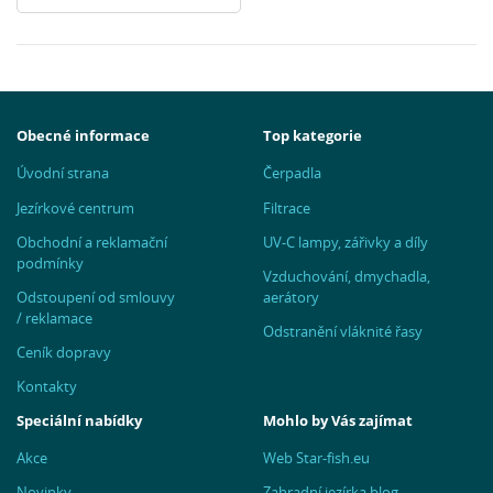
Obecné informace
Top kategorie
Úvodní strana
Čerpadla
Jezírkové centrum
Filtrace
Obchodní a reklamační
UV-C lampy, zářivky a díly
podmínky
Vzduchování, dmychadla,
Odstoupení od smlouvy
aerátory
/ reklamace
Odstranění vláknité řasy
Ceník dopravy
Kontakty
Speciální nabídky
Mohlo by Vás zajímat
Akce
Web Star-fish.eu
Novinky
Zahradní jezírka blog