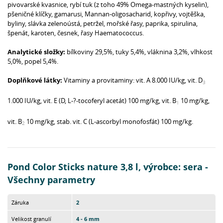
pivovarské kvasnice, rybí tuk (z toho 49% Omega-mastných kyselin),
pšeničné klíčky, gamarusi, Mannan-oligosacharid, kopřivy, vojtěška,
byliny, slávka zelenoústá, petržel, mořské řasy, paprika, spirulina,
špenát, karoten, česnek, řasy Haematococcus.
Analytické složky:
bílkoviny 29,5%, tuky 5,4%, vláknina 3,2%, vlhkost
5,0%, popel 5,4%.
Doplňkové látky:
Vitaminy a provitaminy:
vit. A 8.000 IU/kg, vit. D
3
1.000 IU/kg, vit. E (D, L-
?
-tocoferyl acetát) 100 mg/kg, vit. B
10 mg/kg,
1
vit. B
10 mg/kg, stab. vit. C (L-ascorbyl monofosfát) 100 mg/kg.
2
Pond Color Sticks nature 3,8 l, výrobce: sera -
Všechny parametry
Záruka
2
Velikost granulí
4 - 6 mm