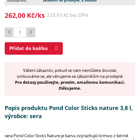
Dostupnost:
Skladem na prodejně, k dodání
262,00 Kč/ks
233,93 Kč bez DPH
Počet
Přidat do košíku
Vážení zákazníci, pokud se nám nemůžete dovolat,
omlouváme se, ale věnujeme se zákazníkům na prodejně.
Pro dotazy používejte, prosím, emailovou komunikaci.
Děkujeme.
Popis produktu Pond Color Sticks nature 3,8 l,
výrobce: sera
sera Pond Color Sticks Nature je barvu zvýrazňující krmivo z šetrně