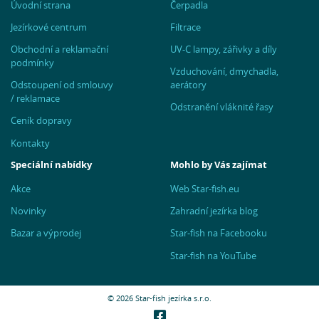
Úvodní strana
Čerpadla
Jezírkové centrum
Filtrace
Obchodní a reklamační
UV-C lampy, zářivky a díly
podmínky
Vzduchování, dmychadla,
Odstoupení od smlouvy
aerátory
/ reklamace
Odstranění vláknité řasy
Ceník dopravy
Kontakty
Speciální nabídky
Mohlo by Vás zajímat
Akce
Web Star-fish.eu
Novinky
Zahradní jezírka blog
Bazar a výprodej
Star-fish na Facebooku
Star-fish na YouTube
© 2026 Star-fish jezírka s.r.o.