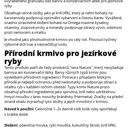
vvyráběného granulátu bez barviv a konzervačních látek pro jezírkové
ryby.
Obsahuje cenné složky jako je krill (4%), který je velmi bohatý na
karotenoidy podporují optimální vybarvení a čistotu barev. Vyvážené,
snadno stravitelné složení bohaté na Omega-mastné kyseliny,
vitamíny, stopové prvky a minerály podporuje zdravý vývin, odolnost
proti nemocem a vitalitu.
Je vhodné jako plnohodnotné krmivo po celý rok. Plovoucí tyčinky
výborně drží tvar a neznečišťují vodu.
Přírodní krmivo pro jezírkové
ryby
Tento produkt patří do řady produktů "sera Nature", který nevyžaduje
barviva ani konzervační látky. Barvy různých typů krmiv jsou
výsledkem přírodních ingrediencí. Potrava s přísadami blízkými
přírodě je nejlepší ochranou před nedostatky a podporuje zdraví a
vitalitu ryb v každém ročním období. Typy krmiv Nature proto
obsahují přírodní ingredience jako spirulina, krill nebo udržitelnou
hmyzí moučku z larev mouchy bráněnky (Hermetia). Značky na přední
straně obalu zvýrazňují tyto složky a jejich množství v krmivu.
Návod k použití:
Celoročně 1–2x denně tolik kolik ryby spotřebují
v krátké době.
Složení:
pšeničná mouka, rybí moučka, kukuřičný škrob, krill (4%),