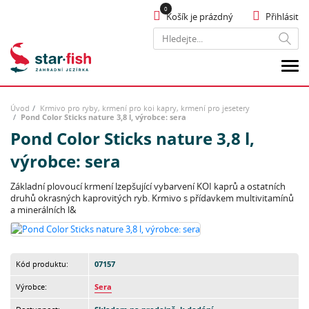
Košík je prázdný
Přihlásit
Hledat
Úvod
Krmivo pro ryby, krmení pro koi kapry, krmení pro jesetery
Pond Color Sticks nature 3,8 l, výrobce: sera
Pond Color Sticks nature 3,8 l,
výrobce: sera
Základní plovoucí krmení lzepšující vybarvení KOI kaprů a ostatních
druhů okrasných kaprovitých ryb. Krmivo s přídavkem multivitamínů
a minerálních l&
Kód produktu:
07157
Výrobce:
Sera