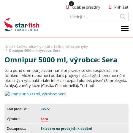
Košík je prázdný
Přihlásit
Hledat
Úvod
Léčiva, zdraví ryb, sůl
Léčiva, léčiva pro ryby
Omnipur 5000 ml, výrobce: Sera
Omnipur 5000 ml, výrobce: Sera
sera pond omnipur je veterinární přípravek se širokospektrálním
účinkem. Může napomoci potlačit projevy nejčastějších onemocnění
okrasných ryb: bakteriální infekce, rozpad ploutví, plísně (Saprolegnia,
Achlya), záněty kůže (Costia, Chilodonella), Trichodi
Kód produktu:
07572
Výrobce:
Sera
Dostupnost:
Skladem na prodejně, k dodání