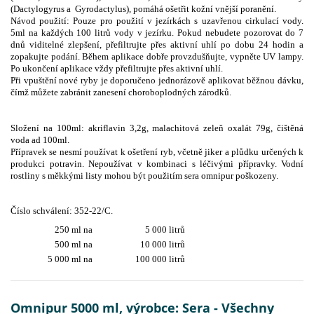
(Dactylogyrus a Gyrodactylus), pomáhá ošetřit kožní vnější poranění.
Návod použití: Pouze pro použití v jezírkách s uzavřenou cirkulací vody.
5ml na každých 100 litrů vody v jezírku. Pokud nebudete pozorovat do 7
dnů viditelné zlepšení, přefiltrujte přes aktivní uhlí po dobu 24 hodin a
zopakujte podání. Během aplikace dobře provzdušňujte, vypněte UV lampy.
Po ukončení aplikace vždy přefiltrujte přes aktivní uhlí.
Při vpuštění nové ryby je doporučeno jednorázově aplikovat běžnou dávku,
čímž můžete zabránit zanesení choroboplodných zárodků.
Složení na 100ml: akriflavin 3,2g, malachitová zeleň oxalát 79g, čištěná
voda ad 100ml.
Přípravek se nesmí používat k ošetření ryb, včetně jiker a plůdku určených k
produkci potravin. Nepoužívat v kombinaci s léčivými přípravky. Vodní
rostliny s měkkými listy mohou být použitím sera omnipur poškozeny.
Číslo schválení: 352-22/C.
250 ml na
5 000 litrů
500 ml na
10 000 litrů
5 000 ml na
100 000 litrů
Omnipur 5000 ml, výrobce: Sera - Všechny