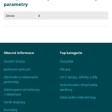
parametry
Záruka
2
Obecné informace
Top kategorie
Úvodní strana
Čerpadla
Jezírkové centrum
Filtrace
Obchodní a reklamační
UV-C lampy, zářivky a díly
podmínky
Vzduchování, dmychadla,
Odstoupení od smlouvy
aerátory
/ reklamace
Odstranění vláknité řasy
Ceník dopravy
Kontakty