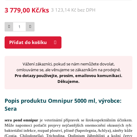
3 779,00 Kč/ks
3 123,14 Kč bez DPH
Počet
Přidat do košíku
Vážení zákazníci, pokud se nám nemůžete dovolat,
omlouváme se, ale věnujeme se zákazníkům na prodejně.
Pro dotazy používejte, prosím, emailovou komunikaci.
Děkujeme.
Popis produktu Omnipur 5000 ml, výrobce:
Sera
sera pond omnipur
je veterinární přípravek se širokospektrálním účinkem.
Může napomoci potlačit projevy nejčastějších onemocnění okrasných ryb:
bakteriální infekce, rozpad ploutví, plísně (Saprolegnia, Achlya), záněty kůže
(Costia, Chilodonella), Trichodina, Oodinium žábrohlísti a kožní červy