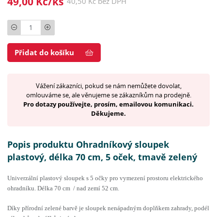
49,00 Kč/ks
40,50 Kč bez DPH
Počet
Přidat do košíku
Vážení zákazníci, pokud se nám nemůžete dovolat,
omlouváme se, ale věnujeme se zákazníkům na prodejně.
Pro dotazy používejte, prosím, emailovou komunikaci.
Děkujeme.
Popis produktu Ohradníkový sloupek
plastový, délka 70 cm, 5 oček, tmavě zelený
Univerzální plastový sloupek
s 5 očky
pro vymezení prostoru elektrického
ohradníku. Délka 70 cm /
nad zemí 52 cm
.
Díky přírodní zelené barvě je sloupek
nenápadným doplňkem zahrady, podél