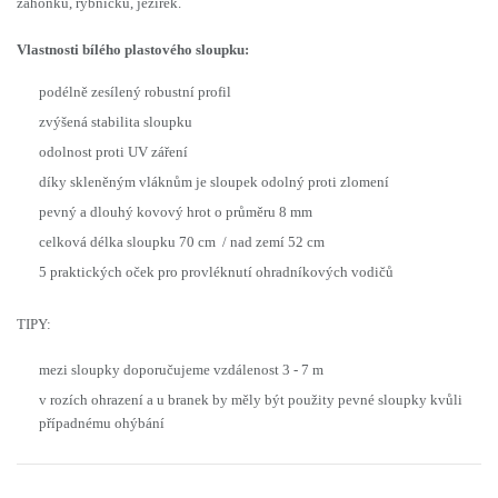
záhonků, rybníčků, jezírek.
Vlastnosti bílého plastového sloupku:
podélně
zesílený robustní profil
zvýšená stabilita sloupku
odolnost proti
UV záření
díky skleněným vláknům je sloupek
odolný proti zlomení
pevný a
dlouhý kovový hrot
o průměru 8 mm
celková délka sloupku
70 cm / nad zemí 52 cm
5 praktických oček pro provléknutí ohradníkových vodičů
TIPY:
mezi sloupky doporučujeme vzdálenost 3 - 7 m
v rozích ohrazení a u branek by měly být použity pevné sloupky kvůli
případnému ohýbání