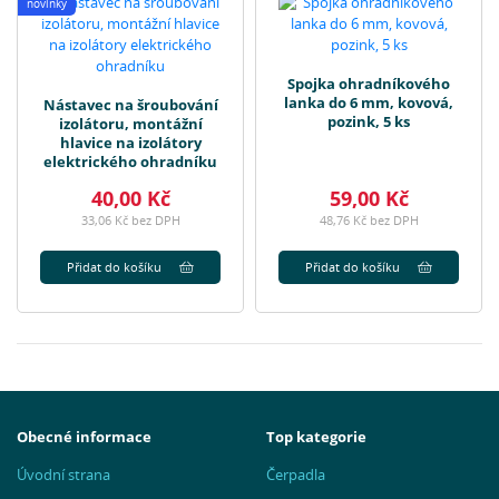
novinky
Spojka ohradníkového
lanka do 6 mm, kovová,
Nástavec na šroubování
pozink, 5 ks
izolátoru, montážní
hlavice na izolátory
elektrického ohradníku
40,00 Kč
59,00 Kč
33,06 Kč bez DPH
48,76 Kč bez DPH
Přidat do košíku
Přidat do košíku
Obecné informace
Top kategorie
Úvodní strana
Čerpadla