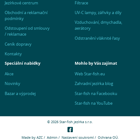
Jezírkové centrum
Filtrace
Obchodní a reklamační
UV-C lampy, zářivky a díly
podmínky
Vzduchování, dmychadla,
Odstoupení od smlouvy
aerátory
/ reklamace
Odstranění vláknité řasy
Ceník dopravy
Kontakty
Speciální nabídky
Mohlo by Vás zajímat
Akce
Web Star-fish.eu
Novinky
Zahradní jezírka blog
Bazar a výprodej
Star-fish na Facebooku
Star-fish na YouTube
© 2026 Star-fish jezírka s.r.o.
Made by
AZC
/
Admin
/
Nastavení soukromí
/
Ochrana OÚ.