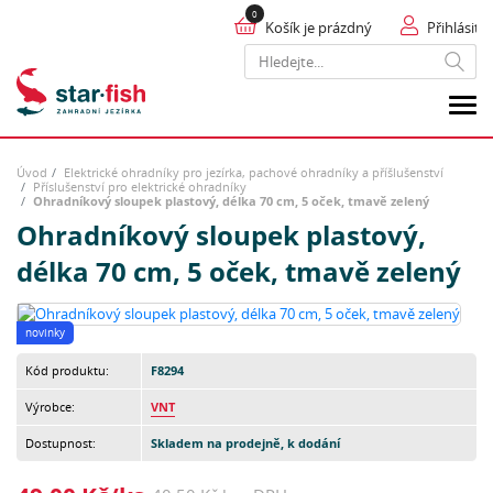
Košík je prázdný
Přihlásit
Hledat
Úvod
Elektrické ohradníky pro jezírka, pachové ohradníky a příšlušenství
Příslušenství pro elektrické ohradníky
Ohradníkový sloupek plastový, délka 70 cm, 5 oček, tmavě zelený
Ohradníkový sloupek plastový,
délka 70 cm, 5 oček, tmavě zelený
novinky
Kód produktu:
F8294
Výrobce:
VNT
Dostupnost:
Skladem na prodejně, k dodání