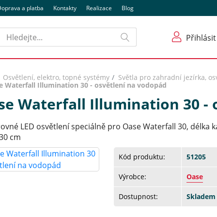
oprava a platba
Kontakty
Realizace
Blog
Hledat
Přihlásit
Osvětlení, elektro, topné systémy
Světla pro zahradní jezírka, os
e Waterfall Illumination 30 - osvětlení na vodopád
e Waterfall Illumination 30 -
vné LED osvětlení speciálně pro Oase Waterfall 30, délka kabe
 30 cm
Kód produktu:
51205
Výrobce:
Oase
Dostupnost:
Skladem 