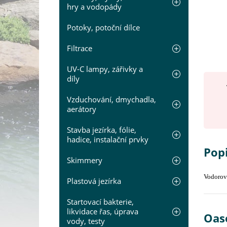
hry a vodopády
Potoky, potoční dílce
Filtrace
UV-C lampy, zářivky a
díly
Vzduchování, dmychadla,
aerátory
Stavba jezírka, fólie,
hadice, instalační prvky
Popi
Skimmery
Vodorovn
Plastová jezírka
Startovací bakterie,
likvidace řas, úprava
Oase
vody, testy