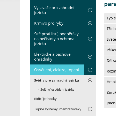
par
Vysavače pro zahradní
jezírka
Typ s
Krmivo pro ryby
Třída
Sítě proti listí, podběráky
na nečistoty a ochrana
Světe
jezírka
Přík
Elektrické a pachové
ohradníky
Délk
Osvětlení, elektro, topení
Rozm
Světla pro zahradní jezírka
Hmot
Solární osvětlení jezírka
Záru
Řídící jednotky
Jmeno
Topné systémy, rozmrazováky