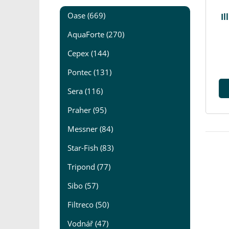
Oase (669)
Il
AquaForte (270)
Cepex (144)
Pontec (131)
Sera (116)
Praher (95)
Messner (84)
Star-Fish (83)
Tripond (77)
Sibo (57)
Filtreco (50)
Vodnář (47)