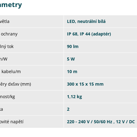
ametry
větla
LED, neutrální bílá
 ochrany
IP 68, IP 44 (adaptér)
lný tok
90 lm
on/W
5 W
a kabelu/m
10 m
ěry dxšxv (mm)
300 x 15 x 15 mm
nost/kg
1,12 kg
ka
2
vité napětí
220 - 240 V / 50/60 Hz , 12 V / DC