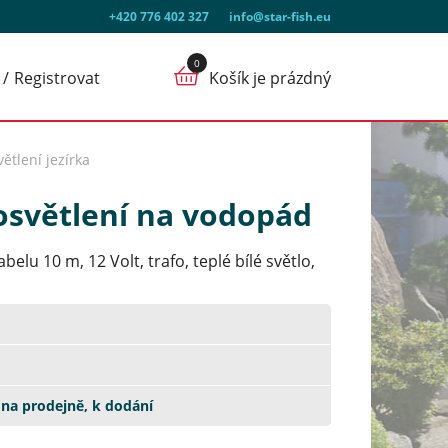
+420 776 402 327
info@star-fish.eu
Registrovat
Košík je prázdný
větlení jezírka
 osvětlení na vodopád
lu 10 m, 12 Volt, trafo, teplé bílé světlo,
na prodejně, k dodání