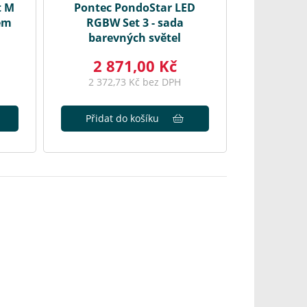
t M
Pontec PondoStar LED
lem
RGBW Set 3 - sada
barevných světel
2 871,00 Kč
2 372,73 Kč bez DPH
Přidat do košíku