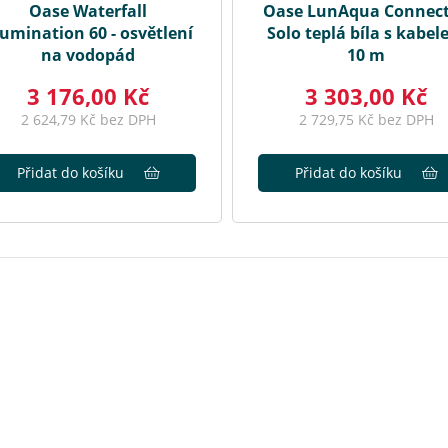
Oase Waterfall
Oase LunAqua Connec
lumination 60 - osvětlení
Solo teplá bíla s kabe
na vodopád
10 m
3 176,00 Kč
3 303,00 Kč
2 624,79 Kč bez DPH
2 729,75 Kč bez DPH
Přidat do košíku
Přidat do košíku