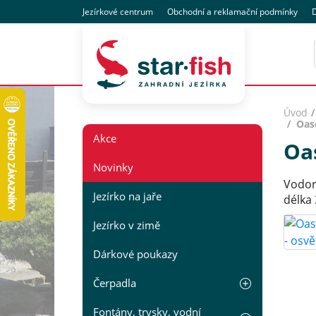
Jezírkové centrum
Obchodní
a reklamační
podmínky
D
Úvod
Oas
Akce
Oas
Novinky
Vodoro
Jezírko na jaře
délka
Jezírko v zimě
Dárkové poukazy
Čerpadla
Fontány, trysky, vodní