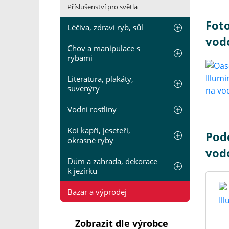
Příslušenství pro světla
Foto
Léčiva, zdraví ryb, sůl
vod
Chov a manipulace s
rybami
Literatura, plakáty,
suvenýry
Vodní rostliny
Koi kapři, jeseteři,
Podo
okrasné ryby
vod
Dům a zahrada, dekorace
k jezírku
Bazar a výprodej
Zobrazit dle výrobce