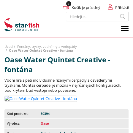
Košík je prázdný
Přihlásit
Hledat
Úvod
Fontány, trysky, vodní hry a vodopády
Oase Water Quintet Creative - fontána
Oase Water Quintet Creative -
fontána
Vodní hra s pěti individuálně řízenými čerpadly s osvětlenými
tryskami. Montáž čerpadel je možná v nejrůznějších konfiguracích,
pod krytem buď vestoje nebo pověšené.
Kód produktu:
50394
Výrobce:
Oase