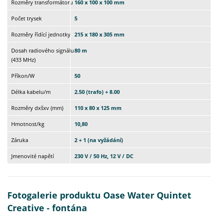
Rozměry transformátoru
160 x 100 x 100 mm
Počet trysek
5
Rozměry řídící jednotky
215 x 180 x 305 mm
Dosah radiového signálu
80 m
(433 MHz)
Příkon/W
50
Délka kabelu/m
2.50 (trafo) + 8.00
Rozměry dxšxv (mm)
110 x 80 x 125 mm
Hmotnost/kg
10,80
Záruka
2 + 1 (na vyžádání)
Jmenovité napětí
230 V / 50 Hz, 12 V / DC
Fotogalerie produktu Oase Water Quintet
Creative - fontána