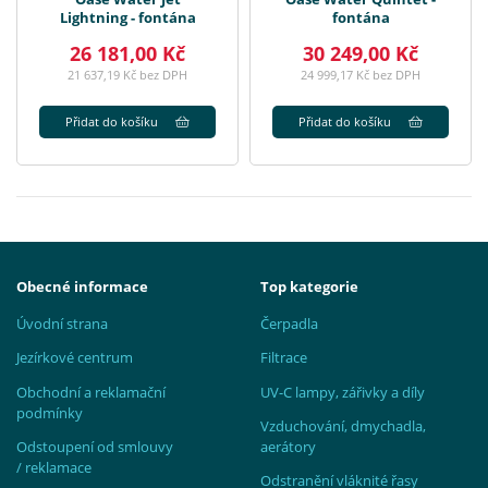
Lightning - fontána
fontána
26 181,00 Kč
30 249,00 Kč
21 637,19 Kč bez DPH
24 999,17 Kč bez DPH
Přidat do košíku
Přidat do košíku
Obecné informace
Top kategorie
Úvodní strana
Čerpadla
Jezírkové centrum
Filtrace
Obchodní a reklamační
UV-C lampy, zářivky a díly
podmínky
Vzduchování, dmychadla,
Odstoupení od smlouvy
aerátory
/ reklamace
Odstranění vláknité řasy