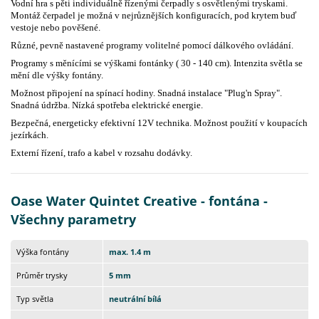
Vodní hra s pěti individuálně řízenými čerpadly s osvětlenými tryskami.
Montáž čerpadel je možná v nejrůznějších konfiguracích, pod krytem buď
vestoje nebo pověšené.
Různé, pevně nastavené programy volitelné pomocí dálkového ovládání.
Programy s měnícími se výškami fontánky ( 30 - 140 cm). Intenzita světla se
mění dle výšky fontány.
Možnost připojení na spínací hodiny. Snadná instalace "Plug'n Spray".
Snadná údržba. Nízká spotřeba elektrické energie.
Bezpečná, energeticky efektivní 12V technika. Možnost použití v koupacích
jezírkách.
Externí řízení, trafo a kabel v rozsahu dodávky.
Oase Water Quintet Creative - fontána -
Všechny parametry
Výška fontány
max. 1.4 m
Průměr trysky
5 mm
Typ světla
neutrální bílá