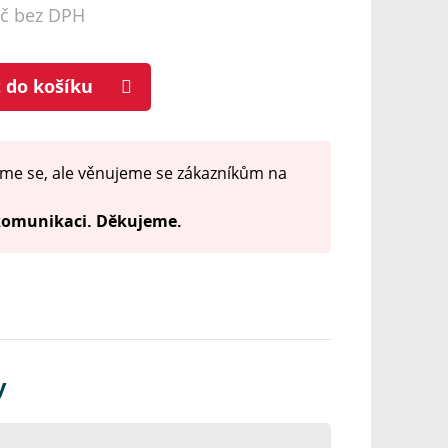
Kč bez DPH
t do košíku
me se, ale věnujeme se zákazníkům na
 komunikaci. Děkujeme.
y