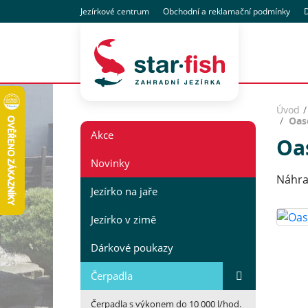
Jezírkové centrum
Obchodní
a reklamační
podmínky
D
Úvod
Oase
Akce
Oas
Novinky
Náhra
Jezírko na jaře
Jezírko v zimě
Dárkové poukazy
Čerpadla
Čerpadla s výkonem do 10 000 l/hod.