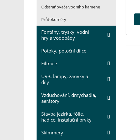
Odstraňovače vodního kamene
Průtokoměry
Fontány, trysky, vodní
hry a vodopády
Potoky, potoční dílce
Filtrace
UV-C lampy, zářivky a
díly
Vzduchování, dmychadla,
aerátory
Stavba jezírka, fólie,
hadice, instalační prvky
Skimmery