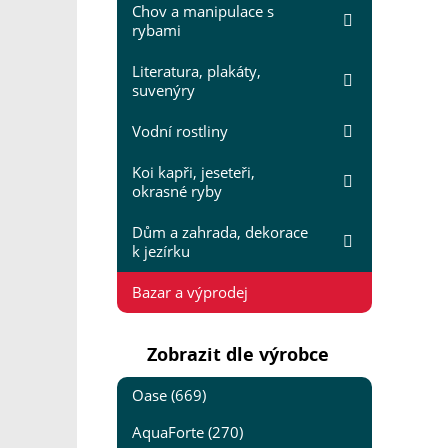
Chov a manipulace s
rybami
Literatura, plakáty,
suvenýry
Vodní rostliny
Koi kapři, jeseteři,
okrasné ryby
Dům a zahrada, dekorace
k jezírku
Bazar a výprodej
Zobrazit dle výrobce
Oase (669)
AquaForte (270)