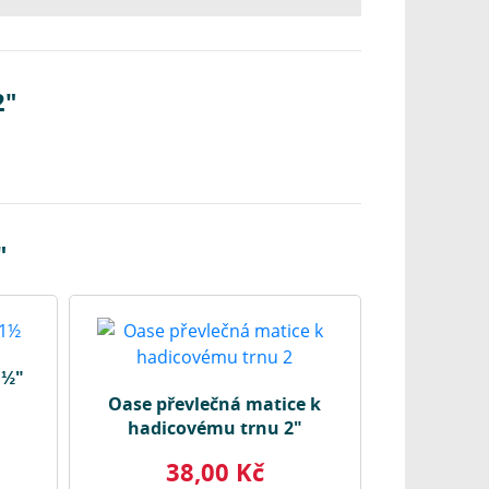
2"
"
1½"
Oase převlečná matice k
hadicovému trnu 2"
38,00 Kč