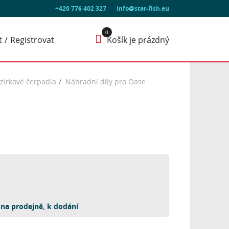
+420 776 402 327
info@star-fish.eu
t
Registrovat
Košík je prázdný
ezírkové čerpadla
Náhradní díly pro Oase
na prodejně, k dodání