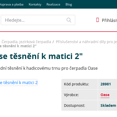
oprava a platba
Kontakty
Realizace
Blog
Hledat
Přihlási
Čerpadla, jezírková čerpadla
Příslušenství a náhradní díly pro j
 těsnění k matici 2"
e těsnění k matici 2"
dní těsnění k hadicovému trnu pro čerpadla Oase
Kód produktu:
28981
Výrobce:
Oase
Dostupnost:
Skladem 