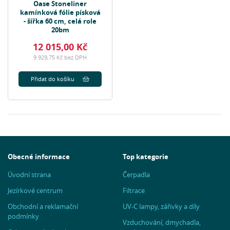
Oase Stoneliner
kamínková fólie písková
- šířka 60 cm, celá role
20bm
12 015,00 Kč
9 929,75 Kč bez DPH
Přidat do košíku
Obecné informace
Top kategorie
Úvodní strana
Čerpadla
Jezírkové centrum
Filtrace
Obchodní a reklamační
UV-C lampy, zářivky a díly
podmínky
Vzduchování, dmychadla,