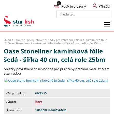
Košík je prázdný
Přihlásit
Hledat
Úvod
Stavební prvky, stavební prvky pro zahradní jezírka
Kamínková fólie
Oase Stoneliner kamínková fólie šedá - šířka 40 cm, celá role 25bm
Oase Stoneliner kamínková fólie
šedá - šířka 40 cm, celá role 25bm
oblázky povrstvená fólie vhodná pro přirozený přechod mezi jezírkem
a zahradou
40293-25
Kód produktu:
Oase
Výrobce:
Skladem u dodavatele
Dostupnost: