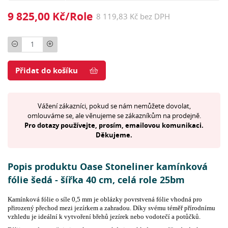
9 825,00 Kč/Role
8 119,83 Kč bez DPH
Počet
Přidat do košíku
Vážení zákazníci, pokud se nám nemůžete dovolat,
omlouváme se, ale věnujeme se zákazníkům na prodejně.
Pro dotazy používejte, prosím, emailovou komunikaci.
Děkujeme.
Popis produktu Oase Stoneliner kamínková
fólie šedá - šířka 40 cm, celá role 25bm
Kamínková fólie o síle 0,5 mm je oblázky povrstvená fólie vhodná pro
přirozený přechod mezi jezírkem a zahradou. Díky svému téměř přírodnímu
vzhledu je ideální k vytvoření břehů jezírek nebo vodotečí a potůčků.