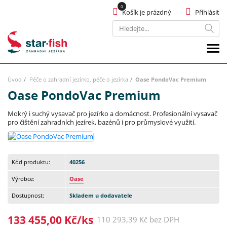
Košík je prázdný
Přihlásit
Hledat
Úvod
Péče o zahradní jezírko, péče o jezírka
Oase PondoVac Premium
Oase PondoVac Premium
Mokrý i suchý vysavač pro jezírko a domácnost. Profesionální vysavač
pro čištění zahradních jezírek, bazénů i pro průmyslové využití.
Kód produktu:
40256
Výrobce:
Oase
Dostupnost:
Skladem u dodavatele
133 455,00 Kč/ks
110 293,39 Kč bez DPH