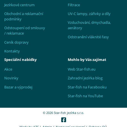
Jezírkové centrum
Filtrace
Obchodní a reklamační
UV-C lampy, zářivky a díly
podmínky
Vzduchování, dmychadla,
Odstoupení od smlouvy
aerátory
/ reklamace
Odstranění vláknité řasy
Ceník dopravy
Kontakty
Speciální nabídky
Mohlo by Vás zajímat
Akce
Web Star-fish.eu
Novinky
Zahradní jezírka blog
Bazar a výprodej
Star-fish na Facebooku
Star-fish na YouTube
© 2026 Star-fish jezírka s.r.o.
Made by
AZC
/
Admin
/
Nastavení soukromí
/
Ochrana OÚ.