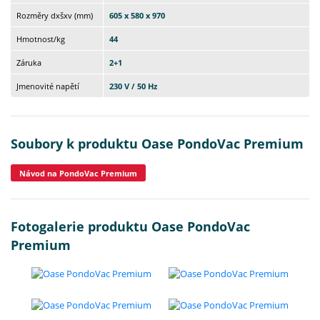
Rozměry dxšxv (mm)
605 x 580 x 970
Hmotnost/kg
44
Záruka
2+1
Jmenovité napětí
230 V / 50 Hz
Soubory k produktu Oase PondoVac Premium
Návod na PondoVac Premium
Fotogalerie produktu Oase PondoVac
Premium