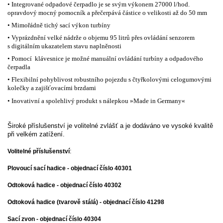
• Integrované odpadové čerpadlo je se svým výkonem 27000 l/hod.
opravdový mocný pomocník a přečerpává částice o velikosti až do 50 mm
• Mimořádně tichý sací výkon turbíny
• Vyprázdnění velké nádrže o objemu 95 litrů přes ovládání senzorem
s digitálním ukazatelem stavu naplněnosti
• Pomocí klávesnice je možné manuální ovládání turbíny a odpadového
čerpadla
• Flexibilní pohyblivost robustního pojezdu s čtyřkolovými celogumovými
kolečky a zajišťovacími brzdami
• Inovativní a spolehlivý produkt s nálepkou »Made in Germany«
Široké příslušenství je volitelné zvlášť a je dodáváno ve vysoké kvalitě
při velkém zatížení.
:
Volitelné příslušenství
Plovoucí sací hadice - objednací číslo 40301
Odtoková hadice - objednací číslo 40302
Odtoková hadice (tvarově stálá) - objednací číslo 41298
Sací zvon - objednací číslo 40304