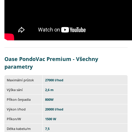
Oase PondoVac Premium - Všechny
parametry
Maximální průtok
27000 l/hod
Výška sání
2,6 m
Příkon čerpadla
800W
Výkon l/hod
20000 l/hod
Příkon/W
1500 W
Délka kabelu/m
7,5