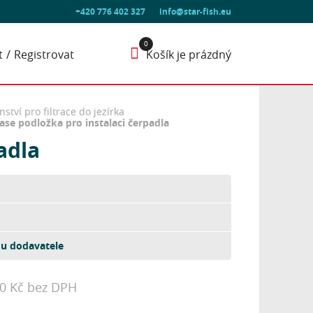
+420 776 402 327
info@star-fish.eu
t
Registrovat
Košík je prázdný
nství pro filtrace do jezírka
ase podložka pro instalaci čerpadla
adla
u dodavatele
60 Kč bez DPH