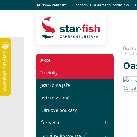
Jezírkové centrum
Obchodní
a reklamační
podmínky
D
Úvod
Náhr
Akce
Oas
Novinky
Jezírko na jaře
Jezírko v zimě
Dárkové poukazy
Čerpadla
Fontány, trysky, vodní