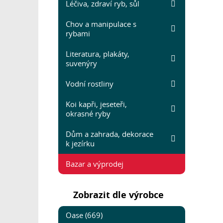
Léčiva, zdraví ryb, sůl
Chov a manipulace s
rybami
Literatura, plakáty,
suvenýry
Vodní rostliny
Koi kapři, jeseteři,
okrasné ryby
Dům a zahrada, dekorace
k jezírku
Bazar a výprodej
Zobrazit dle výrobce
Oase (669)