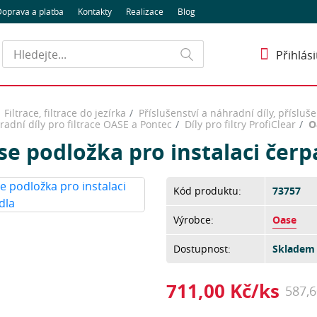
oprava a platba
Kontakty
Realizace
Blog
Hledat
Přihlási
Filtrace, filtrace do jezírka
Příslušenství a náhradní díly, přísluše
adní díly pro filtrace OASE a Pontec
Díly pro filtry ProfiClear
O
e podložka pro instalaci čerp
Kód produktu:
73757
Výrobce:
Oase
Dostupnost:
Skladem 
711,00 Kč/ks
587,