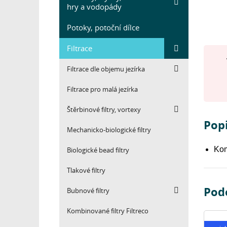
hry a vodopády
Potoky, potoční dílce
Filtrace
Filtrace dle objemu jezírka
Filtrace pro malá jezírka
Štěrbinové filtry, vortexy
Popi
Mechanicko-biologické filtry
Kom
Biologické bead filtry
Tlakové filtry
Pod
Bubnové filtry
Kombinované filtry Filtreco