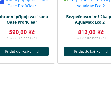
ky
hradní připojovací sada
Bezpečnostní mřížka 
Oase ProfiClear
AquaMax Eco 2"
590,00 Kč
812,00 Kč
487,60 Kč bez DPH
671,07 Kč bez DPH
Přidat do košíku
Přidat do košíku