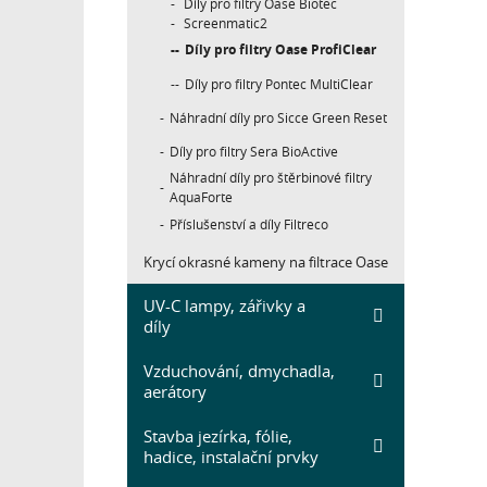
Díly pro filtry Oase Biotec
Screenmatic2
Díly pro filtry Oase ProfiClear
Díly pro filtry Pontec MultiClear
Náhradní díly pro Sicce Green Reset
Díly pro filtry Sera BioActive
Náhradní díly pro štěrbinové filtry
AquaForte
Příslušenství a díly Filtreco
Krycí okrasné kameny na filtrace Oase
UV-C lampy, zářivky a
díly
Vzduchování, dmychadla,
aerátory
Stavba jezírka, fólie,
hadice, instalační prvky