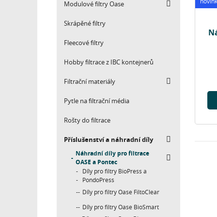
novin
Modulové filtry Oase
Skrápěné filtry
Ná
Fleecové filtry
Hobby filtrace z IBC kontejnerů
Filtrační materiály
Pytle na filtrační média
Rošty do filtrace
Příslušenství a náhradní díly
Náhradní díly pro filtrace
OASE a Pontec
Díly pro filtry BioPress a
PondoPress
Díly pro filtry Oase FiltoClear
Díly pro filtry Oase BioSmart