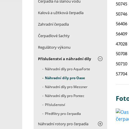
Čerpadla na slanou vodu
50745
Kalová a užitková čerpadla
50746
Zahradní čerpadla
56406
56409
Čerpadlové šachty
47028
Regulátory výkonu
50708
Příslušenství a náhradní díly
50710
Náhradní díly pro AquaForte
57704
Náhradní díly pro Oase
Náhradní díly pro Messner
Náhradní díly pro Pontec
Foto
Příslušenství
Předfiltry pro čerpadla
Náhradní rotory pro čerpadla