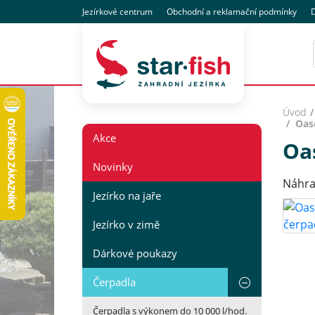
Jezírkové centrum
Obchodní
a reklamační
podmínky
D
Úvod
Oas
Akce
Oa
Novinky
Náhra
Jezírko na jaře
Jezírko v zimě
Dárkové poukazy
Čerpadla
Čerpadla s výkonem do 10 000 l/hod.