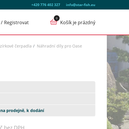
+420 776 402 327
info@star-fish.eu
Registrovat
Košík je prázdný
ezírkové čerpadla
Náhradní díly pro Oase
na prodejně, k dodání
Kč bez DPH