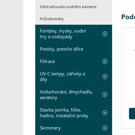
Odstraňovače vodního kamene
Pod
Průtokoměry
Fontány, trysky, vodní
hry a vodopády
Potoky, potoční dílce
Filtrace
UV-C lampy, zářivky a
díly
Vzduchování, dmychadla,
aerátory
Stavba jezírka, fólie,
hadice, instalační prvky
Skimmery