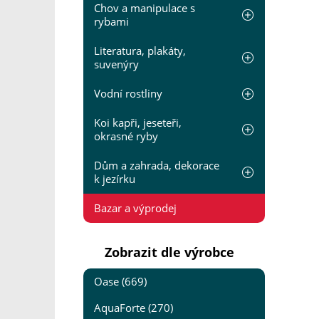
Chov a manipulace s
rybami
Literatura, plakáty,
suvenýry
Vodní rostliny
Koi kapři, jeseteři,
okrasné ryby
Dům a zahrada, dekorace
k jezírku
Bazar a výprodej
Zobrazit dle výrobce
Oase (669)
AquaForte (270)