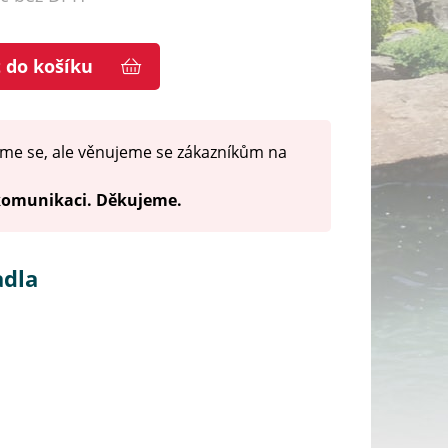
t do košíku
me se, ale věnujeme se zákazníkům na
 komunikaci. Děkujeme.
adla