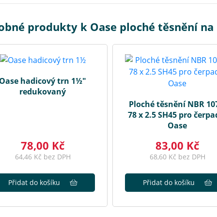
obné produkty k Oase ploché těsnění na 
Oase hadicový trn 1½"
redukovaný
Ploché těsnění NBR 10
78 x 2.5 SH45 pro čerpa
Oase
78,00 Kč
83,00 Kč
64,46 Kč bez DPH
68,60 Kč bez DPH
Přidat do košíku
Přidat do košíku