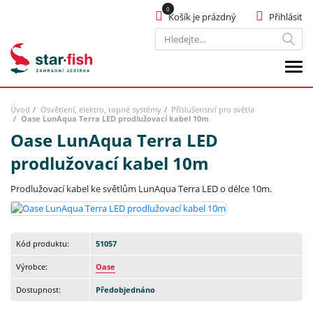
Košík je prázdný
Přihlásit
Hledat
Úvod
Osvětlení, elektro, topné systémy
Příslušenství pro světla
Oase LunAqua Terra LED prodlužovací kabel 10m
Oase LunAqua Terra LED
prodlužovací kabel 10m
Prodlužovací kabel ke světlům LunAqua Terra LED o délce 10m.
Kód produktu:
51057
Výrobce:
Oase
Dostupnost:
Předobjednáno