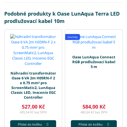
Podobné produkty k Oase LunAqua Terra LED
prodlužovací kabel 10m
novinky
Oase LunAqua Connect
RGB prodlužovací kabel
5 m
Náhradní transformátor
Oase 6 VA 2m H05RN-F 2
x 0.75 mm² pro
ScreenMatic2, LunAqua
Classic LED, Inscenio EGC
Controller
527,00 Kč
584,00 Kč
435,54 Kč bez DPH
482,64 Kč bez DPH
Přidat do košíku
Přidat do košíku