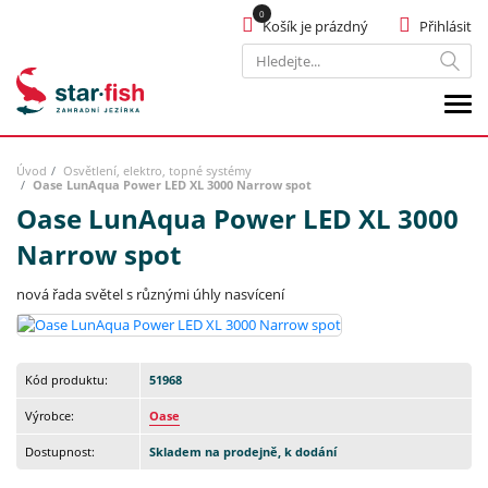
Košík je prázdný
Přihlásit
Hledat
Úvod
Osvětlení, elektro, topné systémy
Oase LunAqua Power LED XL 3000 Narrow spot
Oase LunAqua Power LED XL 3000
Narrow spot
nová řada světel s různými úhly nasvícení
Kód produktu:
51968
Výrobce:
Oase
Dostupnost:
Skladem na prodejně, k dodání