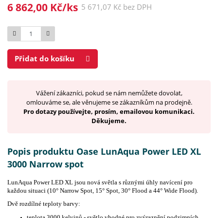
6 862,00 Kč/ks
5 671,07 Kč bez DPH
Počet
Přidat do košíku
Vážení zákazníci, pokud se nám nemůžete dovolat,
omlouváme se, ale věnujeme se zákazníkům na prodejně.
Pro dotazy používejte, prosím, emailovou komunikaci.
Děkujeme.
Popis produktu Oase LunAqua Power LED XL
3000 Narrow spot
LunAqua Power LED XL jsou nová světla s různými úhly navícení pro
každou situaci (10° Narrow Spot, 15° Spot, 30° Flood a 44° Wide Flood).
Dvě rozdílné teploty barvy:
teplota 3000 kelvinů - světlo vhodné pro zvýraznění podzimních