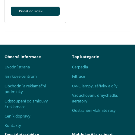
Přidat do košíku
Obecné informace
Top kategorie
Úvodní strana
Čerpadla
Jezírkové centrum
Filtrace
Obchodní a reklamační
UV-C lampy, zářivky a díly
podmínky
Vzduchování, dmychadla,
Odstoupení od smlouvy
aerátory
/ reklamace
Odstranění vláknité řasy
Ceník dopravy
Kontakty
Speciální nabídky
Mohlo by Vás zajímat