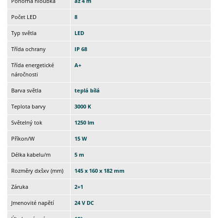
Ponorná hloubka
až 4 m
Počet LED
8
Typ světla
LED
Třída ochrany
IP 68
Třída energetické
A+
náročnosti
Barva světla
teplá bílá
Teplota barvy
3000 K
Světelný tok
1250 lm
Příkon/W
15 W
Délka kabelu/m
5 m
Rozměry dxšxv (mm)
145 x 160 x 182 mm
Záruka
2+1
Jmenovité napětí
24 V DC