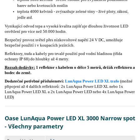
barev nebo kvetoucích rostlin
teplota 4000 kelvinů - zvýrazňuje zelené tóny - živé ploty, rákosí,
jedle atd.
Vynikající odvod tepa a vysoká kvalita zajišťuje dlouhou životnost LED
osvětlení pro více než 50.000 hodin.
Bezpečný provoz světel přes nízkovoltové napětí 24 V DC, umožňuje
bezpečné použití i v koupacích jezírcích.
Reflektory, trafa a kabely pro trvalé použití pod vodní hladinou (třída
ochrany IP 68) do hloubky až 4 metry.
Rozsah dodávky:
1 reflektor s kabelem o délce 5 metrů, držák reflektoru a
bodec do země.
Dodatečné potřebné příslušenství:
LunAqua Power LED XL trafo
(možné
připojení až 4 dalších reflektorů: 2x LunAqua Power LED XL nebo 1x
LunAqua Power LED XL a 2x LunAqua Power LED nebo 4x LunAqua Power
LED)
Oase LunAqua Power LED XL 3000 Narrow spot
- Všechny parametry