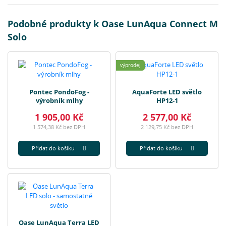
Podobné produkty k Oase LunAqua Connect M
Solo
výprodej
Pontec PondoFog -
AquaForte LED světlo
výrobník mlhy
HP12-1
1 905,00 Kč
2 577,00 Kč
1 574,38 Kč bez DPH
2 129,75 Kč bez DPH
Přidat do košíku
Přidat do košíku
Oase LunAqua Terra LED