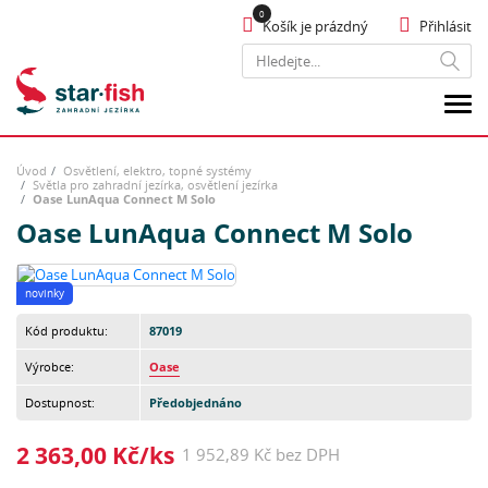
Košík je prázdný
Přihlásit
Hledat
Úvod
Osvětlení, elektro, topné systémy
Světla pro zahradní jezírka, osvětlení jezírka
Oase LunAqua Connect M Solo
Oase LunAqua Connect M Solo
novinky
Kód produktu:
87019
Výrobce:
Oase
Dostupnost:
Předobjednáno
2 363,00 Kč/ks
1 952,89 Kč bez DPH