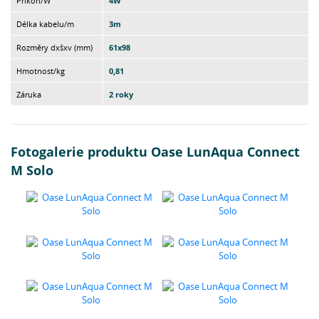
Příkon/W
4W
Délka kabelu/m
3m
Rozměry dxšxv (mm)
61x98
Hmotnost/kg
0,81
Záruka
2 roky
Fotogalerie produktu Oase LunAqua Connect
M Solo