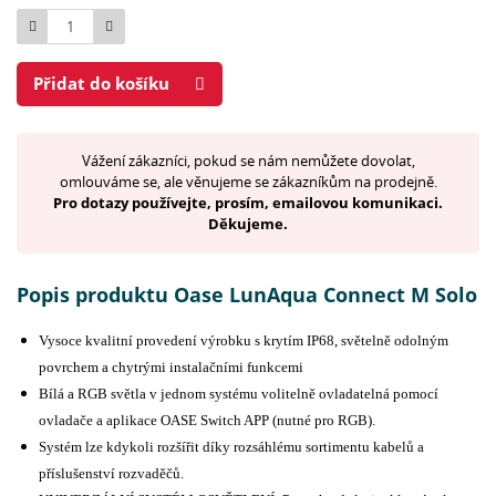
Počet
Přidat do košíku
Vážení zákazníci, pokud se nám nemůžete dovolat,
omlouváme se, ale věnujeme se zákazníkům na prodejně.
Pro dotazy používejte, prosím, emailovou komunikaci.
Děkujeme.
Popis produktu Oase LunAqua Connect M Solo
Vysoce kvalitní provedení výrobku s krytím IP68, světelně odolným
povrchem a chytrými instalačními funkcemi
Bílá a RGB světla v jednom systému volitelně ovladatelná pomocí
ovladače a aplikace OASE Switch APP (nutné pro RGB).
Systém lze kdykoli rozšířit díky rozsáhlému sortimentu kabelů a
příslušenství rozvaděčů.