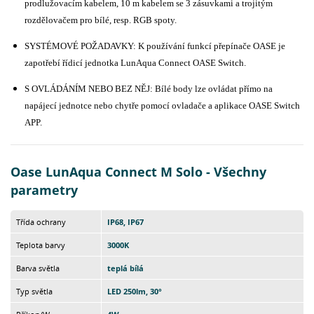
prodlužovacím kabelem, 10 m kabelem se 3 zásuvkami a trojitým
rozdělovačem pro bílé, resp. RGB spoty.
SYSTÉMOVÉ POŽADAVKY: K používání funkcí přepínače OASE je
zapotřebí řídicí jednotka LunAqua Connect OASE Switch.
S OVLÁDÁNÍM NEBO BEZ NĚJ: Bílé body lze ovládat přímo na
napájecí jednotce nebo chytře pomocí ovladače a aplikace OASE Switch
APP.
Oase LunAqua Connect M Solo - Všechny
parametry
Třída ochrany
IP68, IP67
Teplota barvy
3000K
Barva světla
teplá bílá
Typ světla
LED 250lm, 30°