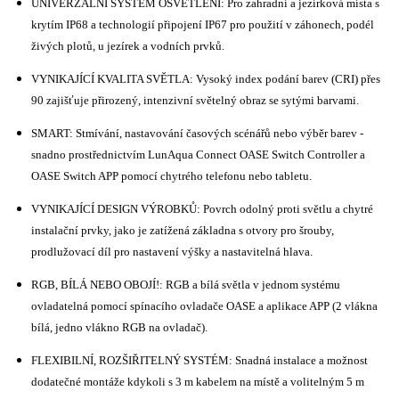
UNIVERZÁLNÍ SYSTÉM OSVĚTLENÍ: Pro zahradní a jezírková místa s
krytím IP68 a technologií připojení IP67 pro použití v záhonech, podél
živých plotů, u jezírek a vodních prvků.
VYNIKAJÍCÍ KVALITA SVĚTLA: Vysoký index podání barev (CRI) přes
90 zajišťuje přirozený, intenzivní světelný obraz se sytými barvami.
SMART: Stmívání, nastavování časových scénářů nebo výběr barev -
snadno prostřednictvím LunAqua Connect OASE Switch Controller a
OASE Switch APP pomocí chytrého telefonu nebo tabletu.
VYNIKAJÍCÍ DESIGN VÝROBKŮ: Povrch odolný proti světlu a chytré
instalační prvky, jako je zatížená základna s otvory pro šrouby,
prodlužovací díl pro nastavení výšky a nastavitelná hlava.
RGB, BÍLÁ NEBO OBOJÍ!: RGB a bílá světla v jednom systému
ovladatelná pomocí spínacího ovladače OASE a aplikace APP (2 vlákna
bílá, jedno vlákno RGB na ovladač).
FLEXIBILNÍ, ROZŠIŘITELNÝ SYSTÉM: Snadná instalace a možnost
dodatečné montáže kdykoli s 3 m kabelem na místě a volitelným 5 m