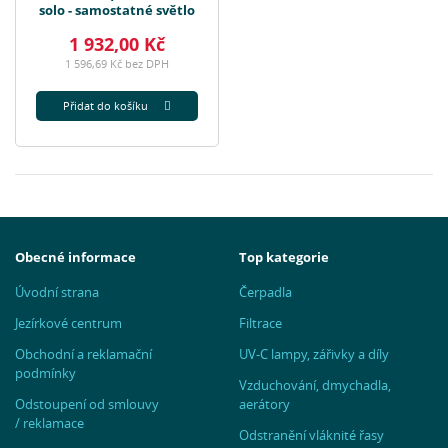
solo - samostatné světlo
1 932,00 Kč
1 596,69 Kč bez DPH
Přidat do košíku
Obecné informace
Top kategorie
Úvodní strana
Čerpadla
Jezírkové centrum
Filtrace
Obchodní a reklamační
UV-C lampy, zářivky a díly
podmínky
Vzduchování, dmychadla,
Odstoupení od smlouvy
aerátory
/ reklamace
Odstranění vláknité řasy