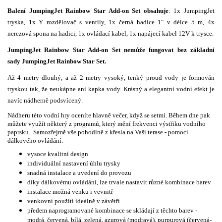
Balení JumpingJet Rainbow Star Add-on Set obsahuje
:
1x JumpingJet
tryska,
1x Y rozdělovač s ventily,
1x černá hadice 1" v délce 5 m,
4x
nerezová spona na hadici, 1x ovládací kabel, 1x napájecí kabel 12V k trysce.
JumpingJet Rainbow Star Add-on Set nemůže fungovat bez základní
sady
JumpingJet Rainbow Star Set.
Až 4 metry dlouhý, a až 2 metry vysoký, tenký proud vody je formován
tryskou tak, že neukápne ani kapka vody. Krásný a elegantní vodní efekt je
navíc nádherně podsvícený.
Nádheru této vodní hry oceníte hlavně večer, když se setmí. Během dne pak
můžete využít některý z programů, který mění frekvenci výstřiku vodního
paprsku. Samozřejmě vše pohodlně z křesla na Vaší terase - pomocí
dálkového ovládání.
vysoce kvalitní design
individuální nastavení úhlu trysky
snadná instalace a uvedení do provozu
díky dálkovému ovládání, lze trvale nastavit různé kombinace barev
instalace možná venku i vevnitř
venkovní použití ideálně v závětří
předem naprogramované kombinace se skládají z těchto barev -
modrá, červená, bílá, zelená, azurová (modravá), purpurová (červená-