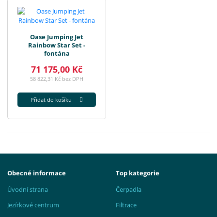
Oase Jumping Jet
Rainbow Star Set -
fontána
71 175,00 Kč
58 822,31 Kč bez DPH
Přidat do košíku
Obecné informace
Top kategorie
Úvodní strana
Čerpadla
Jezírkové centrum
Filtrace