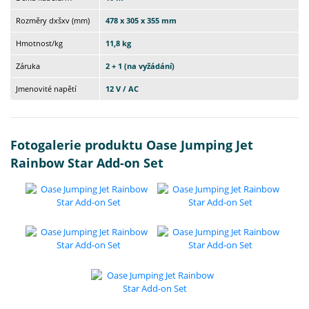
Rozměry dxšxv (mm)
478 x 305 x 355 mm
Hmotnost/kg
11,8 kg
Záruka
2 + 1 (na vyžádání)
Jmenovité napětí
12 V / AC
Fotogalerie produktu Oase Jumping Jet
Rainbow Star Add-on Set