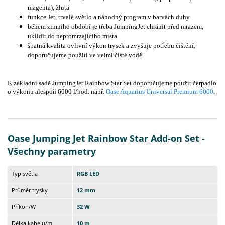
magenta), žlutá
funkce Jet, trvalé světlo a náhodný program v barvách duhy
během zimního období je třeba JumpingJet chránit před mrazem,
uklidit do nepromrzajícího místa
špatná kvalita ovlivní výkon trysek a zvyšuje potřebu čištění,
doporučujeme použití ve velmi čisté vodě
K základní sadě
JumpingJet Rainbow Star Set doporučujeme použít čerpadlo
o výkonu alespoň 6000 l/hod. např.
Oase Aquarius Universal Premium 6000
.
Oase Jumping Jet Rainbow Star Add-on Set -
Všechny parametry
Typ světla
RGB LED
Průměr trysky
12 mm
Příkon/W
32 W
Délka kabelu/m
10 m