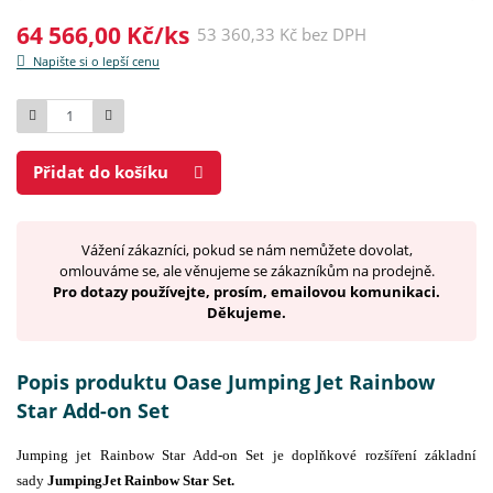
64 566,00 Kč/ks
53 360,33 Kč bez DPH
Napište si o lepší cenu
Počet
Přidat do košíku
Vážení zákazníci, pokud se nám nemůžete dovolat,
omlouváme se, ale věnujeme se zákazníkům na prodejně.
Pro dotazy používejte, prosím, emailovou komunikaci.
Děkujeme.
Popis produktu Oase Jumping Jet Rainbow
Star Add-on Set
Jumping jet Rainbow Star Add-on Set je doplňkové rozšíření základní
sady
JumpingJet Rainbow Star Set.