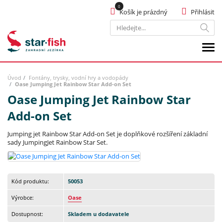
Košík je prázdný
Přihlásit
Hledat
Úvod
Fontány, trysky, vodní hry a vodopády
Oase Jumping Jet Rainbow Star Add-on Set
Oase Jumping Jet Rainbow Star
Add-on Set
Jumping jet Rainbow Star Add-on Set je doplňkové rozšíření základní
sady JumpingJet Rainbow Star Set.
Kód produktu:
50053
Výrobce:
Oase
Dostupnost:
Skladem u dodavatele