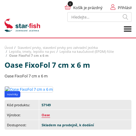
Košík je prázdný
Přihlásit
Hledat
Úvod
Stavební prvky, stavební prvky pro zahradní jezírka
Lepidla, tmely, lepidlo na pvc
Lepidla na kaučukové (EPDM) fólie
Oase FixoFol 7 cm x 6 m
Oase FixoFol 7 cm x 6 m
Oase FixoFol 7 cm x 6 m
novinky
Kód produktu:
57149
Výrobce:
Oase
Dostupnost:
Skladem na prodejně, k dodání