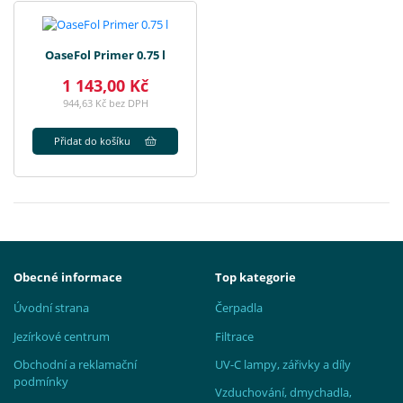
OaseFol Primer 0.75 l
1 143,00 Kč
944,63 Kč bez DPH
Přidat do košíku
Obecné informace
Top kategorie
Úvodní strana
Čerpadla
Jezírkové centrum
Filtrace
Obchodní a reklamační
UV-C lampy, zářivky a díly
podmínky
Vzduchování, dmychadla,