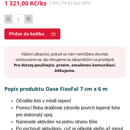
1 321,00 Kč/ks
1 091,74 Kč bez DPH
Počet
Přidat do košíku
Vážení zákazníci, pokud se nám nemůžete dovolat,
omlouváme se, ale věnujeme se zákazníkům na prodejně.
Pro dotazy používejte, prosím, emailovou komunikaci.
Děkujeme.
Popis produktu Oase FixoFol 7 cm x 6 m
Očistěte folii v místě lepení
Pomocí třeba drátěnek zdrsníte povrch lepené folie
pro dokonalý spoj
Nanesete aktivátor na jednu stranu fólie
Po oschnutí aktivátoru, což je několik vteřin až minut