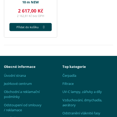
10 m NEW
2 617,00 Kč
2 162,81 Kč bez DPH
Přidat do košíku
Obecné informace
Top kategorie
Úvodní strana
Čerpadla
Jezírkové centrum
Filtrace
Obchodní a reklamační
UV-C lampy, zářivky a díly
podmínky
Vzduchování, dmychadla,
Odstoupení od smlouvy
aerátory
/ reklamace
Odstranění vláknité řasy