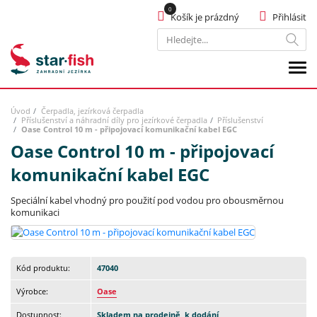
Košík je prázdný
Přihlásit
Hledat
Úvod
Čerpadla, jezírková čerpadla
Příslušenství a náhradní díly pro jezírkové čerpadla
Příslušenství
Oase Control 10 m - připojovací komunikační kabel EGC
Oase Control 10 m - připojovací
komunikační kabel EGC
Speciální kabel vhodný pro použití pod vodou pro obousměrnou
komunikaci
Kód produktu:
47040
Výrobce:
Oase
Dostupnost:
Skladem na prodejně, k dodání