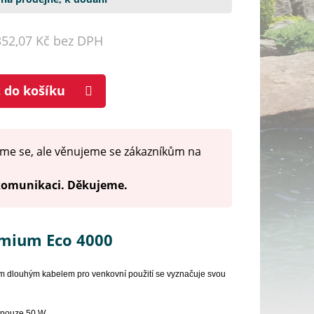
352,07 Kč bez DPH
t do košíku
me se, ale věnujeme se zákazníkům na
 komunikaci. Děkujeme.
emium Eco 4000
m dlouhým kabelem pro venkovní použití se vyznačuje svou
 pouze 50 W.