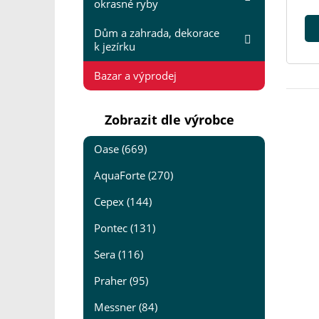
okrasné ryby
Dům a zahrada, dekorace
k jezírku
Bazar a výprodej
Zobrazit dle výrobce
Oase (669)
AquaForte (270)
Cepex (144)
Pontec (131)
Sera (116)
Praher (95)
Messner (84)