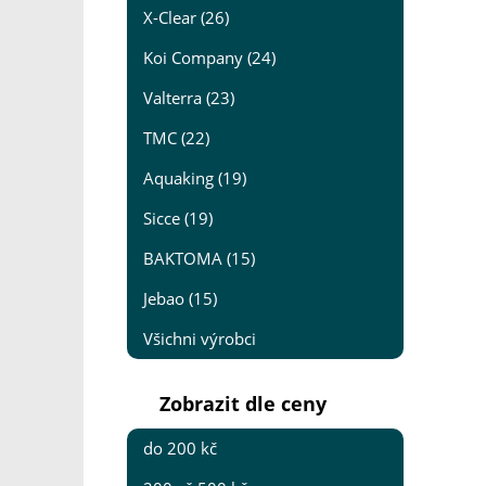
X-Clear (26)
Koi Company (24)
Valterra (23)
TMC (22)
Aquaking (19)
Sicce (19)
BAKTOMA (15)
Jebao (15)
Všichni výrobci
Zobrazit dle ceny
do 200 kč