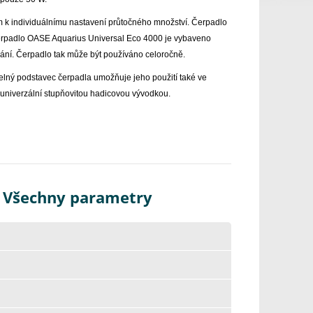
m k individuálnímu nastavení průtočného množství. Čerpadlo
erpadlo OASE Aquarius Universal Eco 4000 je vybaveno
mování. Čerpadlo tak může být používáno celoročně.
lný podstavec čerpadla umožňuje jeho použití také ve
univerzální stupňovitou hadicovou vývodkou.
- Všechny parametry