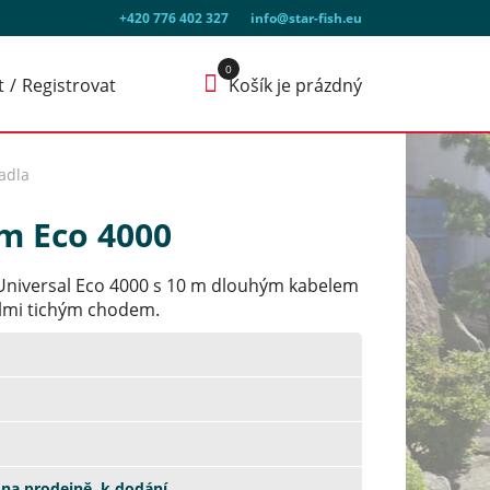
+420 776 402 327
info@star-fish.eu
t
Registrovat
Košík je prázdný
adla
m Eco 4000
Universal Eco 4000 s 10 m dlouhým kabelem
elmi tichým chodem.
na prodejně, k dodání