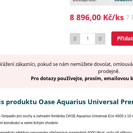
8 896,00 Kč/ks
7 
Počet
Přida
Vážení zákazníci, pokud se nám nemůžete dovolat, omlouvá
prodejně.
Pro dotazy používejte, prosím, emailovou
is produktu Oase Aquarius Universal Pr
 čerpadlo pro sochy a zahradní fontánky OASE Aquarius Universal Eco 4000 s 10 
í konstrukcí a velmi tichým chodem.
ergeticky efektivní servomotor přečerpává maximálně 4000 l/hod. vody při příkonu