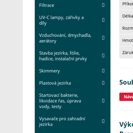
Přík
Filtrace
Délk
UV-C lampy, zářivky a
díly
Rozm
Vzduchování, dmychadla,
Hmot
aerátory
Záru
Stavba jezírka, fólie,
hadice, instalační prvky
Skimmery
Sou
Plastová jezírka
Startovací bakterie,
Návo
likvidace řas, úprava
vody, testy
Vysavače pro zahradní
Výk
jezírka