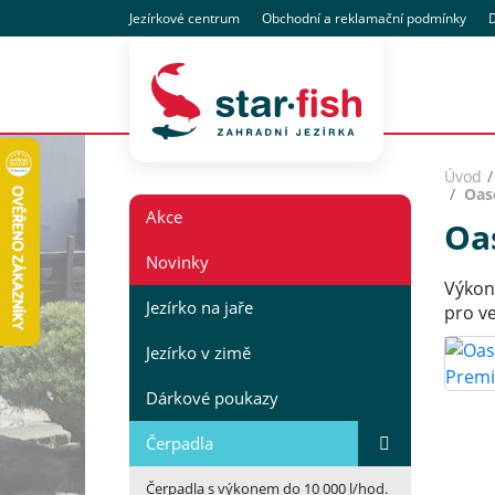
Jezírkové centrum
Obchodní
a reklamační
podmínky
D
Úvod
Oas
Akce
Oa
Novinky
Výkon
Jezírko na jaře
pro v
Jezírko v zimě
Dárkové poukazy
Čerpadla
Čerpadla s výkonem do 10 000 l/hod.