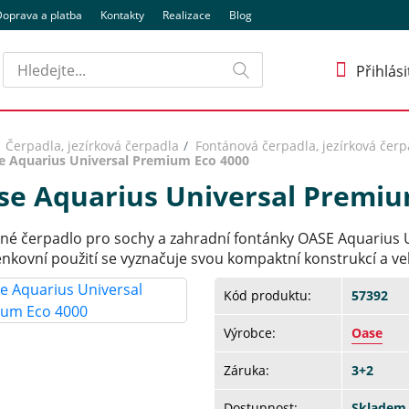
oprava a platba
Kontakty
Realizace
Blog
Hledat
Přihlási
Čerpadla, jezírková čerpadla
Fontánová čerpadla, jezírková čerp
e Aquarius Universal Premium Eco 4000
se Aquarius Universal Premiu
né čerpadlo pro sochy a zahradní fontánky OASE Aquarius 
enkovní použití se vyznačuje svou kompaktní konstrukcí a v
Kód produktu:
57392
Výrobce:
Oase
Záruka:
3+2
Dostupnost:
Skladem 