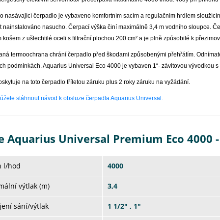
 nasávající čerpadlo je vybaveno komfortním sacím a regulačním hrdlem sloužící
t nainstalováno nasucho. Čerpací výška činí maximálně 3,4 m vodního sloupce. Č
ím košem z ušlechtilé oceli s filtrační plochou 200 cm² a je plně způsobilé k přezi
vaná termoochrana chrání čerpadlo před škodami způsobenými přehřátím. Odnímate
ch podmínkách. Aquarius Universal Eco 4000 je vybaven 1“- závitovou vývodkou s 
kytuje na toto čerpadlo tříletou záruku plus 2 roky záruku na vyžádání.
ůžete stáhnout návod k obsluze čerpadla Aquarius Universal.
e Aquarius Universal Premium Eco 4000 
 l/hod
4000
ální výtlak (m)
3,4
jení sání/výtlak
1 1/2" , 1"