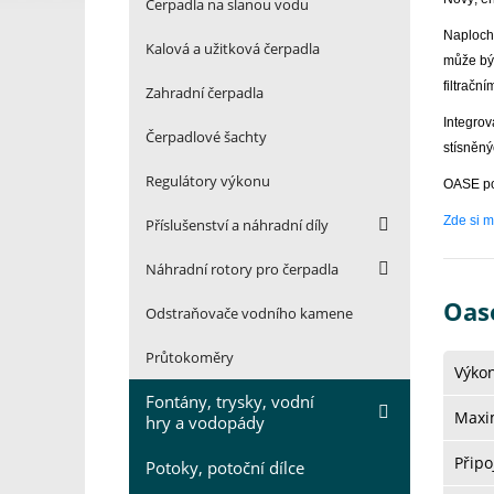
Čerpadla na slanou vodu
Naplocho
Kalová a užitková čerpadla
může bý
filtračn
Zahradní čerpadla
Integro
Čerpadlové šachty
stísněný
Regulátory výkonu
OASE pos
Zde si m
Příslušenství a náhradní díly
Náhradní rotory pro čerpadla
Oas
Odstraňovače vodního kamene
Průtokoměry
Výkon
Fontány, trysky, vodní
Maxim
hry a vodopády
Připo
Potoky, potoční dílce