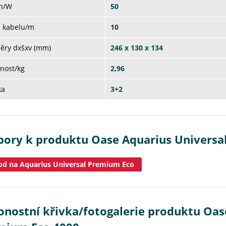
on/W
50
a kabelu/m
10
ěry dxšxv (mm)
246 x 130 x 134
nost/kg
2,96
ka
3+2
bory k produktu Oase Aquarius Universa
d na Aquarius Universal Premium Eco
onostní křivka/fotogalerie produktu Oas