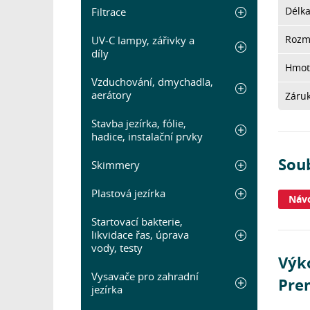
Délk
Filtrace
Rozm
UV-C lampy, zářivky a
díly
Hmot
Vzduchování, dmychadla,
aerátory
Záru
Stavba jezírka, fólie,
hadice, instalační prvky
Sou
Skimmery
Plastová jezírka
Návo
Startovací bakterie,
likvidace řas, úprava
vody, testy
Výk
Vysavače pro zahradní
Pre
jezírka