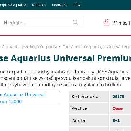
oprava a platba
Kontakty
Realizace
Blog
Hledat
Přihlásit
Čerpadla, jezírková čerpadla
Fontánová čerpadla, jezírková čerp
se Aquarius Universal Premiu
né čerpadlo pro sochy a zahradní fontánky OASE Aquarius 
enkovní použití se vyznačuje svou kompaktní konstrukcí a v
dlo je vybaveno pohodlným sacím a regulačním hrdlem
Kód produktu:
56879
Výrobce:
Oase
Záruka:
3+2