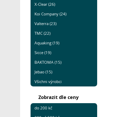
X-Clear (26)
Koi Company (24)
Valterra (23)
TMC (22)
Aquaking (19)
Sicce (19)
BAKTOMA (15)
Jebao (15)
Všichni výrobci
Zobrazit dle ceny
do 200 kč