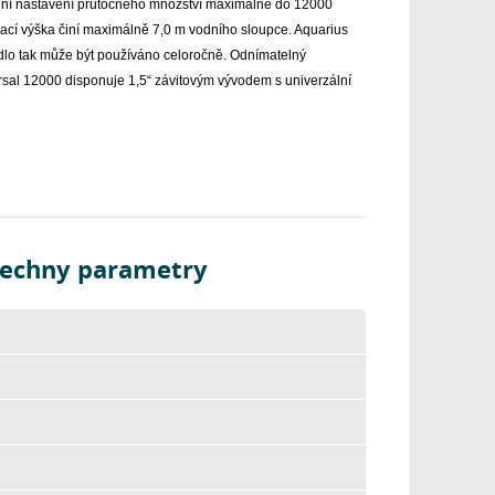
ální nastavení průtočného množství maximálně do 12000
pací výška činí maximálně 7,0 m vodního sloupce. Aquarius
padlo tak může být používáno celoročně. Odnímatelný
rsal 12000 disponuje 1,5“ závitovým vývodem s univerzální
šechny parametry