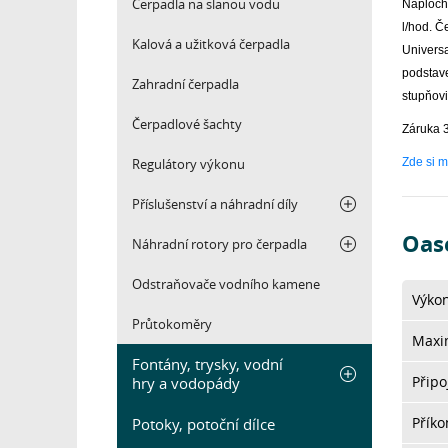
Čerpadla na slanou vodu
Naploch
l/hod. Č
Kalová a užitková čerpadla
Universa
podstave
Zahradní čerpadla
stupňov
Čerpadlové šachty
Záruka 3
Regulátory výkonu
Zde si m
Příslušenství a náhradní díly
Oas
Náhradní rotory pro čerpadla
Odstraňovače vodního kamene
Výkon
Průtokoměry
Maxim
Fontány, trysky, vodní
Připo
hry a vodopády
Přík
Potoky, potoční dílce