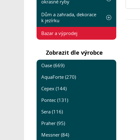
okrasné ryby
Dům a zahrada, dekorace
k jezírku
Bazar a výprodej
Zobrazit dle výrobce
Oase (669)
AquaForte (270)
Cepex (144)
Pontec (131)
Sera (116)
Praher (95)
Messner (84)