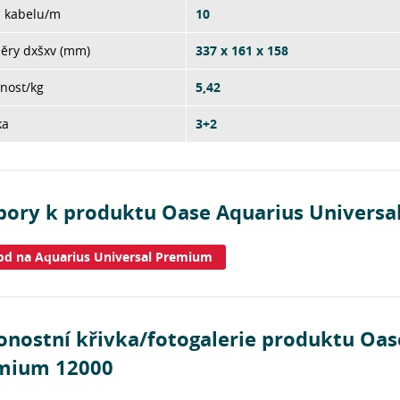
a kabelu/m
10
ěry dxšxv (mm)
337 x 161 x 158
nost/kg
5,42
ka
3+2
bory k produktu Oase Aquarius Univers
d na Aquarius Universal Premium
onostní křivka/fotogalerie produktu Oas
mium 12000