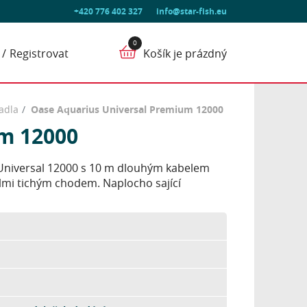
+420 776 402 327
info@star-fish.eu
Registrovat
Košík je prázdný
adla
Oase Aquarius Universal Premium 12000
m 12000
Universal 12000 s 10 m dlouhým kabelem
elmi tichým chodem. Naplocho sající