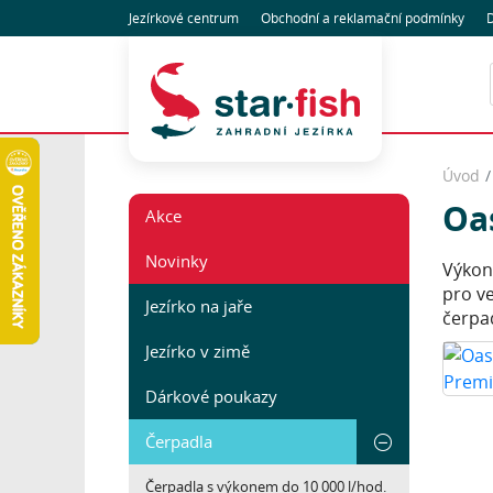
Jezírkové centrum
Obchodní
a reklamační
podmínky
D
Úvod
Oa
Akce
Novinky
Výkon
pro v
Jezírko na jaře
čerpa
Jezírko v zimě
Dárkové poukazy
Čerpadla
Čerpadla s výkonem do 10 000 l/hod.