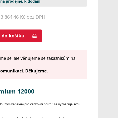
na prodejně, k dodání
13 864,46 Kč bez DPH
t do košíku
me se, ale věnujeme se zákazníkům na
 komunikaci. Děkujeme.
emium 12000
louhým kabelem pro venkovní použití se vyznačuje svou