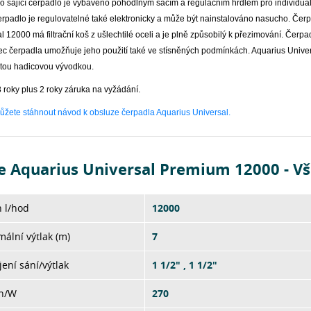
o sající čerpadlo je vybaveno pohodlným sacím a regulačním hrdlem pro individu
erpadlo je regulovatelné také elektronicky a může být nainstalováno nasucho. Čer
l 12000 má filtrační koš z ušlechtilé oceli a je plně způsobilý k přezimování. Čer
c čerpadla umožňuje jeho použití také ve stísněných podmínkách. Aquarius Unive
itou hadicovou vývodkou.
 roky plus 2 roky záruka na vyžádání.
ůžete stáhnout návod k obsluze čerpadla Aquarius Universal.
e Aquarius Universal Premium 12000 - V
 l/hod
12000
ální výtlak (m)
7
jení sání/výtlak
1 1/2" , 1 1/2"
on/W
270