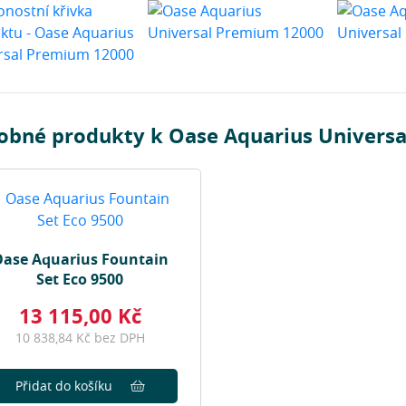
obné produkty k Oase Aquarius Univers
ase Aquarius Fountain
Set Eco 9500
13 115,00 Kč
10 838,84 Kč bez DPH
Přidat do košíku