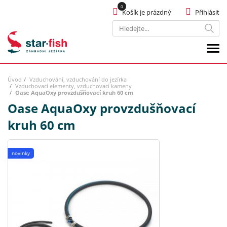
Košík je prázdný
Přihlásit
Hledat
Úvod
Vzduchování, vzduchování do jezírka
Vzduchovací elementy, vzduchovací kameny
Oase AquaOxy provzdušňovací kruh 60 cm
Oase AquaOxy provzdušňovací
kruh 60 cm
novinky