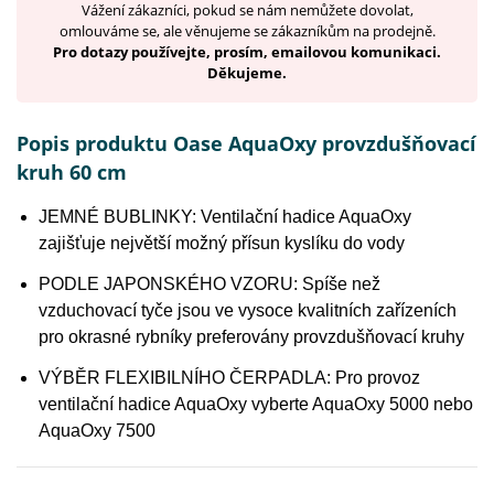
Vážení zákazníci, pokud se nám nemůžete dovolat,
omlouváme se, ale věnujeme se zákazníkům na prodejně.
Pro dotazy používejte, prosím, emailovou komunikaci.
Děkujeme.
Popis produktu Oase AquaOxy provzdušňovací
kruh 60 cm
JEMNÉ BUBLINKY: Ventilační hadice AquaOxy
zajišťuje největší možný přísun kyslíku do vody
PODLE JAPONSKÉHO VZORU: Spíše než
vzduchovací tyče jsou ve vysoce kvalitních zařízeních
pro okrasné rybníky preferovány provzdušňovací kruhy
VÝBĚR FLEXIBILNÍHO ČERPADLA: Pro provoz
ventilační hadice AquaOxy vyberte AquaOxy 5000 nebo
AquaOxy 7500