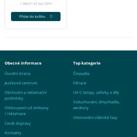
1 006,61 Kč bez DPH
Přidat do košíku
Obecné informace
Top kategorie
Úvodní strana
Čerpadla
Jezírkové centrum
Filtrace
Obchodní a reklamační
UV-C lampy, zářivky a díly
podmínky
Vzduchování, dmychadla,
Odstoupení od smlouvy
aerátory
/ reklamace
Odstranění vláknité řasy
Ceník dopravy
Kontakty