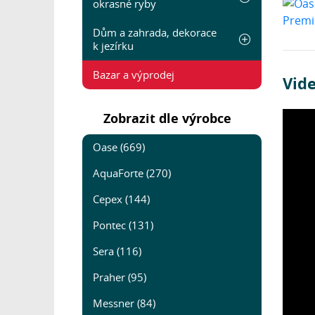
okrasné ryby
Dům a zahrada, dekorace
k jezírku
Bazar a výprodej
Vid
Zobrazit dle výrobce
Oase (669)
AquaForte (270)
Cepex (144)
Pontec (131)
Sera (116)
Praher (95)
Messner (84)