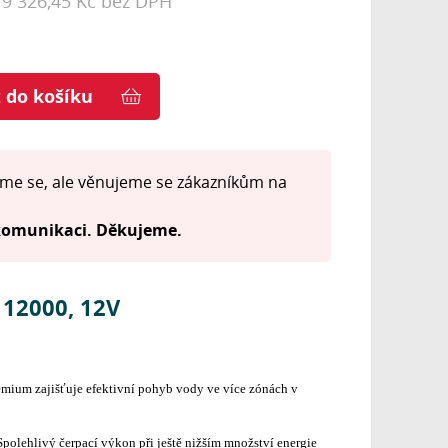
19 326,45 Kč bez DPH
t do košíku
me se, ale věnujeme se zákazníkům na
 komunikaci. Děkujeme.
12000, 12V
emium zajišťuje efektivní pohyb vody ve více zónách v
polehlivý čerpací výkon při ještě nižším množství energie