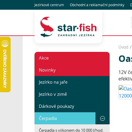
Jezírkové centrum
Obchodní
a reklamační
podmínky
D
Úvod
Oa
Akce
Novinky
12V č
efekti
Jezírko na jaře
Jezírko v zimě
Dárkové poukazy
Čerpadla
Čerpadla s výkonem do 10 000 l/hod.