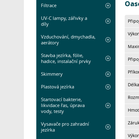
Oas
Filtrace
UV-C lampy, zářivky a
Připo
díly
Výkon
Vzduchování, dmychadla,
aerátory
Maxim
Stavba jezírka, fólie,
Připo
hadice, instalační prvky
Přík
Skimmery
Délk
Plastová jezírka
Rozm
Startovací bakterie,
likvidace řas, úprava
Hmot
vody, testy
Záru
Vysavače pro zahradní
jezírka
Výkon