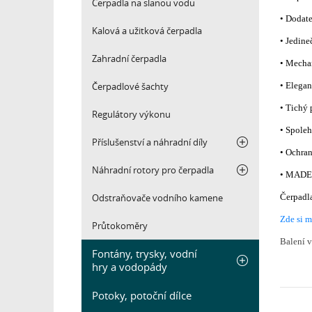
Čerpadla na slanou vodu
• Dodate
Kalová a užitková čerpadla
• Jedine
Zahradní čerpadla
• Mecha
Čerpadlové šachty
• Elegan
• Tichý 
Regulátory výkonu
• Spoleh
Příslušenství a náhradní díly
• Ochra
Náhradní rotory pro čerpadla
• MADE 
Odstraňovače vodního kamene
Čerpadla
Zde si m
Průtokoměry
Balení v
Fontány, trysky, vodní
hry a vodopády
Potoky, potoční dílce