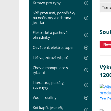
Krmivo pro ryby
Tran
Sítě proti listí, podběráky
na nečistoty a ochrana
jezírka
Sou
Elektrické a pachové
ohradníky
Náv
Osvětlení, elektro, topení
Léčiva, zdraví ryb, sůl
Výk
Chov a manipulace s
rybami
120
Literatura, plakáty,
suvenýry
Vodní rostliny
Koi kapři, jeseteři,