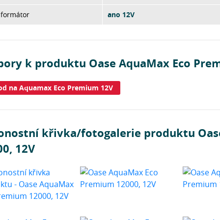
sformátor
ano 12V
bory k produktu Oase AquaMax Eco Prem
od na Aquamax Eco Premium 12V
onostní křivka/fotogalerie produktu O
00, 12V