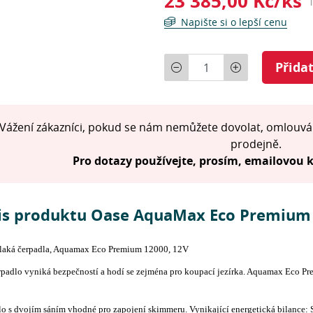
23 385,00 Kč/ks
Napište si o lepší cenu
Počet
Přida
Vážení zákazníci, pokud se nám nemůžete dovolat, omlouvá
prodejně.
Pro dotazy používejte, prosím, emailovou
is produktu Oase AquaMax Eco Premium 
laká čerpadla, Aquamax Eco Premium 12000, 12V
padlo vyniká bezpečností a hodí se zejména pro koupací jezírka. Aquamax Eco Pr
o s dvojím sáním vhodné pro zapojení skimmeru. Vynikající energetická bilance: S