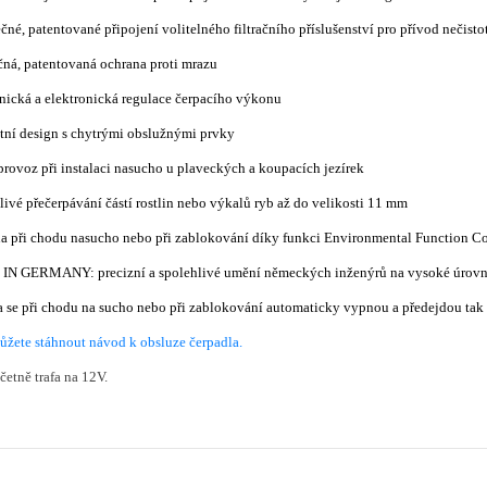
čné, patentované připojení volitelného filtračního příslušenství pro přívod nečistot
čná, patentovaná ochrana proti mrazu
nická a elektronická regulace čerpacího výkonu
tní design s chytrými obslužnými prvky
provoz při instalaci nasucho u plaveckých a koupacích jezírek
livé přečerpávání částí rostlin nebo výkalů ryb až do velikosti 11 mm
na při chodu nasucho nebo při zablokování díky funkci Environmental Function C
IN GERMANY: precizní a spolehlivé umění německých inženýrů na vysoké úrovni
 se při chodu na sucho nebo při zablokování automaticky vypnou a předejdou tak 
ůžete stáhnout návod k obsluze čerpadla.
četně trafa na 12V.