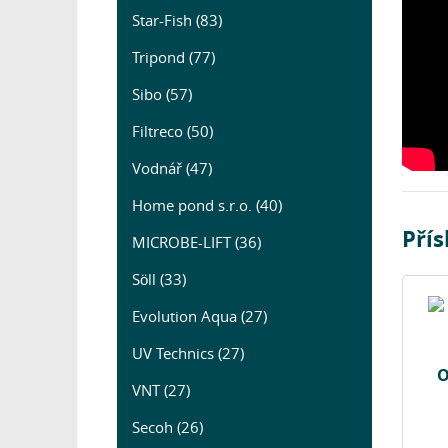
Star-Fish (83)
Tripond (77)
Sibo (57)
Filtreco (50)
Vodnář (47)
Home pond s.r.o. (40)
Pří
MICROBE-LIFT (36)
Söll (33)
Evolution Aqua (27)
UV Technics (27)
O
VNT (27)
Secoh (26)