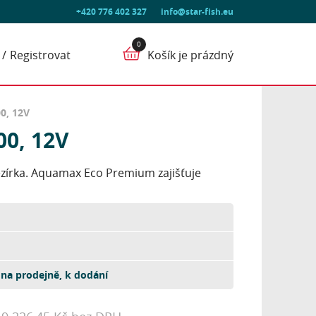
+420 776 402 327
info@star-fish.eu
Registrovat
Košík je prázdný
0, 12V
0, 12V
ezírka. Aquamax Eco Premium zajišťuje
na prodejně, k dodání