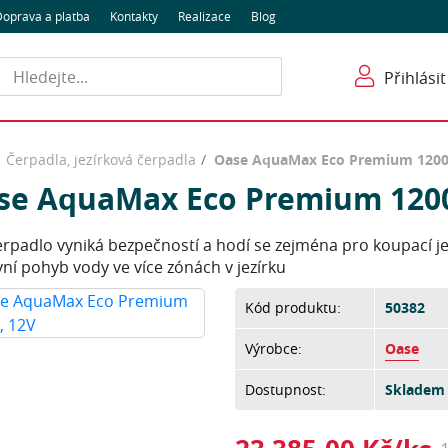
oprava a platba
Kontakty
Realizace
Blog
Hledat
Přihlásit
Čerpadla, jezírková čerpadla
Oase AquaMax Eco Premium 1200
se AquaMax Eco Premium 1200
erpadlo vyniká bezpečností a hodí se zejména pro koupací j
vní pohyb vody ve více zónách v jezírku
Kód produktu:
50382
Výrobce:
Oase
Dostupnost:
Skladem 