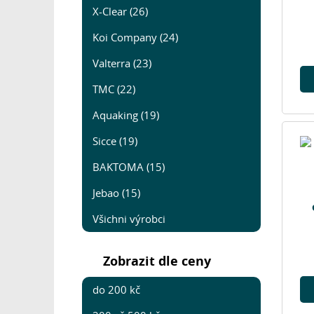
X-Clear (26)
Koi Company (24)
Valterra (23)
TMC (22)
Aquaking (19)
Sicce (19)
BAKTOMA (15)
Jebao (15)
Všichni výrobci
Zobrazit dle ceny
do 200 kč