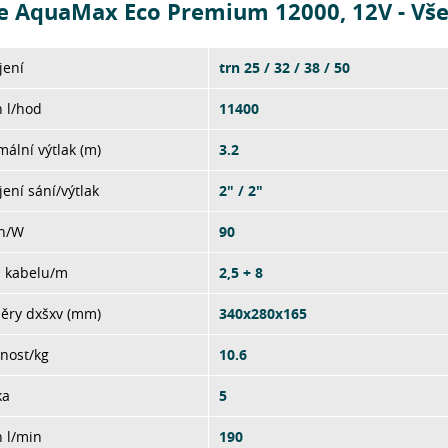
e AquaMax Eco Premium 12000, 12V - Vš
jení
trn 25 / 32 / 38 / 50
 l/hod
11400
ální výtlak (m)
3.2
jení sání/výtlak
2" / 2"
on/W
90
a kabelu/m
2,5 + 8
ěry dxšxv (mm)
340x280x165
nost/kg
10.6
ka
5
 l/min
190