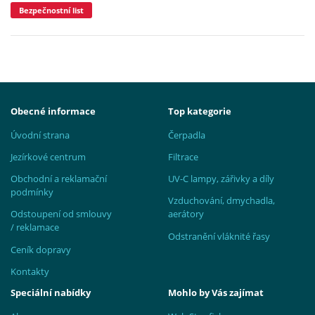
Bezpečnostní list
Obecné informace
Top kategorie
Úvodní strana
Čerpadla
Jezírkové centrum
Filtrace
Obchodní a reklamační
UV-C lampy, zářivky a díly
podmínky
Vzduchování, dmychadla,
Odstoupení od smlouvy
aerátory
/ reklamace
Odstranění vláknité řasy
Ceník dopravy
Kontakty
Speciální nabídky
Mohlo by Vás zajímat