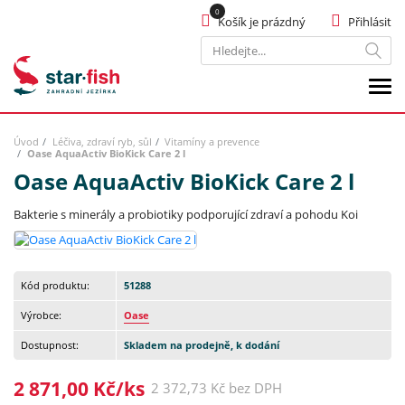
Košík je prázdný
Přihlásit
Hledat
Úvod
Léčiva, zdraví ryb, sůl
Vitamíny a prevence
Oase AquaActiv BioKick Care 2 l
Oase AquaActiv BioKick Care 2 l
Bakterie s minerály a probiotiky podporující zdraví a pohodu Koi
Kód produktu:
51288
Výrobce:
Oase
Dostupnost:
Skladem na prodejně, k dodání
2 871,00 Kč/ks
2 372,73 Kč bez DPH