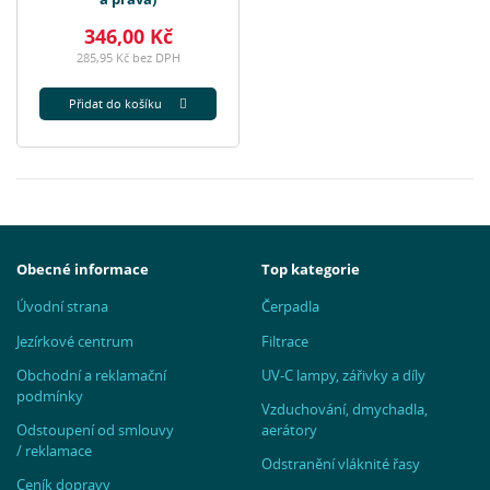
346,00 Kč
285,95 Kč bez DPH
Přidat do košíku
Obecné informace
Top kategorie
Úvodní strana
Čerpadla
Jezírkové centrum
Filtrace
Obchodní a reklamační
UV-C lampy, zářivky a díly
podmínky
Vzduchování, dmychadla,
Odstoupení od smlouvy
aerátory
/ reklamace
Odstranění vláknité řasy
Ceník dopravy