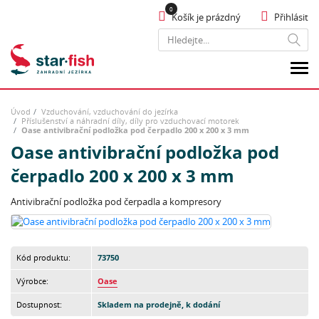
Košík je prázdný
Přihlásit
Hledat
Úvod
Vzduchování, vzduchování do jezírka
Příslušenství a náhradní díly, díly pro vzduchovací motorek
Oase antivibrační podložka pod čerpadlo 200 x 200 x 3 mm
Oase antivibrační podložka pod
čerpadlo 200 x 200 x 3 mm
Antivibrační podložka pod čerpadla a kompresory
Kód produktu:
73750
Výrobce:
Oase
Dostupnost:
Skladem na prodejně, k dodání