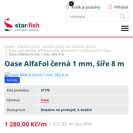
Košík je prázdný
Přihlásit
Hledat
Úvod
Stavební prvky, stavební prvky pro zahradní jezírka
Fólie a geotextilie, jezírková fólie, geotextilie
Jezírková fólie Oase
Oase AlfaFol černá 1 mm, šíře 8 m
Oase AlfaFol černá 1 mm, šíře 8 m
novinky
Kód produktu:
37170
Výrobce:
Oase
Dostupnost:
Skladem na prodejně, k dodání
1 280,00 Kč/m
1 057,85 Kč bez DPH