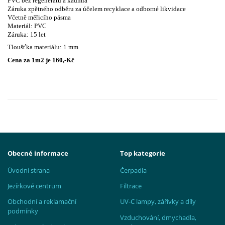
PVC bez regenerátů a kadmia
Záruka zpětného odběru za účelem recyklace a odborné likvidace
Včetně měřicího pásma
Materiál: PVC
Záruka: 15 let
Tloušťka materiálu: 1 mm
Cena za 1m2 je 160,-Kč
Obecné informace
Top kategorie
Úvodní strana
Čerpadla
Jezírkové centrum
Filtrace
Obchodní a reklamační
UV-C lampy, zářivky a díly
podmínky
Vzduchování, dmychadla,