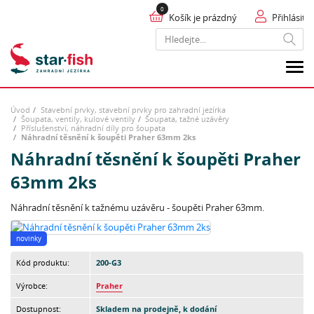
Košík je prázdný
Přihlásit
Hledat
Úvod
Stavební prvky, stavební prvky pro zahradní jezírka
Šoupata, ventily, kulové ventily
Šoupata, tažné uzávěry
Příslušenství, náhradní díly pro šoupata
Náhradní těsnění k šoupěti Praher 63mm 2ks
Náhradní těsnění k šoupěti Praher
63mm 2ks
Náhradní těsnění k tažnému uzávěru - šoupěti Praher 63mm.
novinky
Kód produktu:
200-G3
Výrobce:
Praher
Dostupnost:
Skladem na prodejně, k dodání