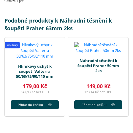
Cena za 1 pár.
Podobné produkty k Náhradní těsnění k
šoupěti Praher 63mm 2ks
novinky
Náhradní těsnění k
šoupěti Praher 50mm
Hliníkový úchyt k
2ks
šoupěti Valterra
50/63/75/90/110 mm
179,00 Kč
149,00 Kč
147,93 Kč bez DPH
123,14 Kč bez DPH
Přidat do košíku
Přidat do košíku