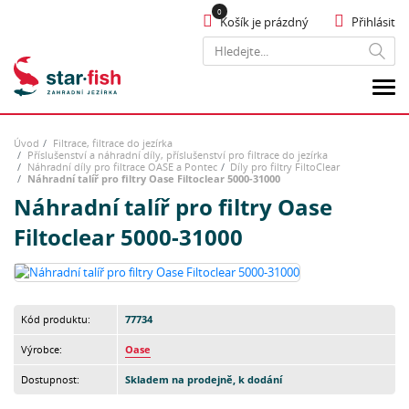
Košík je prázdný
Přihlásit
Hledat
Úvod
Filtrace, filtrace do jezírka
Příslušenství a náhradní díly, příslušenství pro filtrace do jezírka
Náhradní díly pro filtrace OASE a Pontec
Díly pro filtry FiltoClear
Náhradní talíř pro filtry Oase Filtoclear 5000-31000
Náhradní talíř pro filtry Oase
Filtoclear 5000-31000
Kód produktu:
77734
Výrobce:
Oase
Dostupnost:
Skladem na prodejně, k dodání