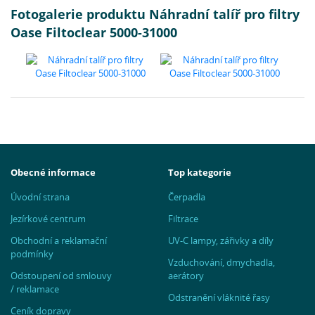
Fotogalerie produktu Náhradní talíř pro filtry
Oase Filtoclear 5000-31000
Obecné informace
Top kategorie
Úvodní strana
Čerpadla
Jezírkové centrum
Filtrace
Obchodní a reklamační
UV-C lampy, zářivky a díly
podmínky
Vzduchování, dmychadla,
Odstoupení od smlouvy
aerátory
/ reklamace
Odstranění vláknité řasy
Ceník dopravy