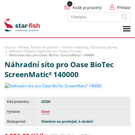
Košík je prázdný
Přihlásit
Hledat
Úvod
Filtrace, filtrace do jezírka
Filtrační materiály, filtrace do jezírka
Náhradní filtrační materiály pro Oase a Pontec
Náhradní síto pro Oase BioTec ScreenMatic² 140000
Náhradní síto pro Oase BioTec
ScreenMatic² 140000
Kód produktu:
42326
Výrobce:
Oase
Dostupnost:
Skladem na prodejně, k dodání