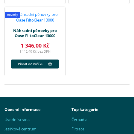
novinky
Náhradní pěnovky pro
Oase FiltoClear 13000
1 346,00 Kč
1 112,40 Kč bez DPH
Přidat do košíku
Obecné informace
Top kategorie
Úvodní strana
Čerpadla
Jezírkové centrum
Filtrace