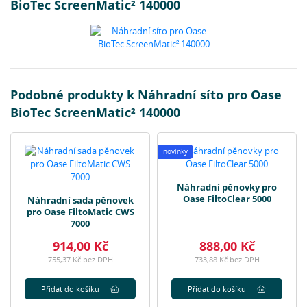
BioTec ScreenMatic² 140000
Podobné produkty k Náhradní síto pro Oase
BioTec ScreenMatic² 140000
novinky
Náhradní pěnovky pro
Oase FiltoClear 5000
Náhradní sada pěnovek
pro Oase FiltoMatic CWS
7000
914,00 Kč
888,00 Kč
755,37 Kč bez DPH
733,88 Kč bez DPH
Přidat do košíku
Přidat do košíku