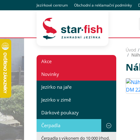
Jezírkové centrum
Obchodní
a reklamační
podmínky
D
Úvod
Náh
Akce
Ná
Novinky
Jezírko na jaře
Jezírko v zimě
Dárkové poukazy
Čerpadla
Čerpadla s výkonem do 10 000 l/hod.