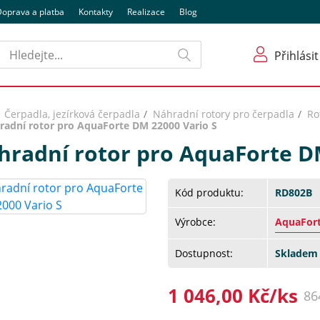
oprava a platba
Kontakty
Realizace
Blog
Hledat
Přihlásit
Čerpadla, jezírková čerpadla
Náhradní rotory pro čerpadla
Ro
radní rotor pro AquaForte DM 22000 Vario S
hradní rotor pro AquaForte D
Kód produktu:
RD802B
Výrobce:
AquaFor
Dostupnost:
Skladem 
1 046,00 Kč/ks
86