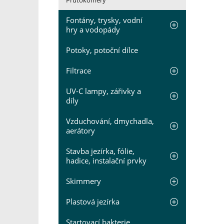
Průtokoměry
Fontány, trysky, vodní
hry a vodopády
Potoky, potoční dílce
Filtrace
UV-C lampy, zářivky a
díly
Vzduchování, dmychadla,
aerátory
Stavba jezírka, fólie,
hadice, instalační prvky
Skimmery
Plastová jezírka
Startovací bakterie,