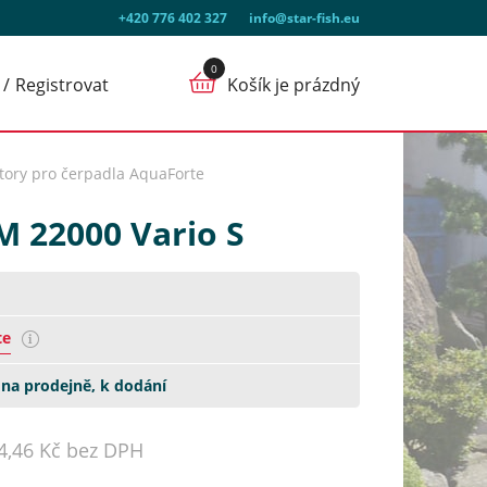
+420 776 402 327
info@star-fish.eu
Registrovat
Košík je prázdný
tory pro čerpadla AquaForte
M 22000 Vario S
te
na prodejně, k dodání
4,46 Kč bez DPH