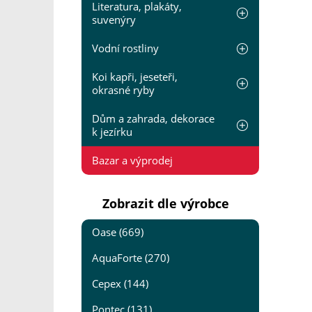
Literatura, plakáty,
suvenýry
Vodní rostliny
Koi kapři, jeseteři,
okrasné ryby
Dům a zahrada, dekorace
k jezírku
Bazar a výprodej
Zobrazit dle výrobce
Oase (669)
AquaForte (270)
Cepex (144)
Pontec (131)