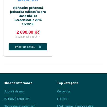
Náhradní pohonná
jednotka mikrosíta pro
Oase BioTec
ScreenMatic 2014
12/18/36
2 690,00 Kč
2 223,14 Kč bez DPH
Přidat do košíku
Obecné informace
Top kategorie
Úvodní strana
Čerpadla
Jezírkové centrum
Filtrace
Obchodní a reklamační
UV-C lampy, zářivky a díly