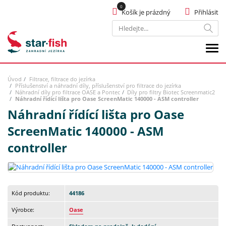
Košík je prázdný
Přihlásit
Hledat
Úvod
Filtrace, filtrace do jezírka
Příslušenství a náhradní díly, příslušenství pro filtrace do jezírka
Náhradní díly pro filtrace OASE a Pontec
Díly pro filtry Biotec Screenmatic2
Náhradní řídící lišta pro Oase ScreenMatic 140000 - ASM controller
Náhradní řídící lišta pro Oase
ScreenMatic 140000 - ASM
controller
Kód produktu:
44186
Výrobce:
Oase