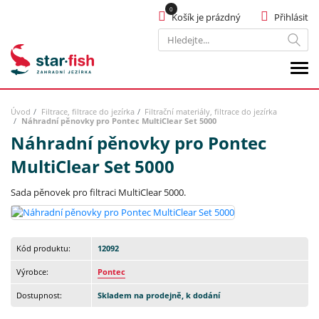
Košík je prázdný
Přihlásit
Hledat
Úvod
Filtrace, filtrace do jezírka
Filtrační materiály, filtrace do jezírka
Náhradní pěnovky pro Pontec MultiClear Set 5000
Náhradní pěnovky pro Pontec
MultiClear Set 5000
Sada pěnovek pro filtraci MultiClear 5000.
Kód produktu:
12092
Výrobce:
Pontec
Dostupnost:
Skladem na prodejně, k dodání