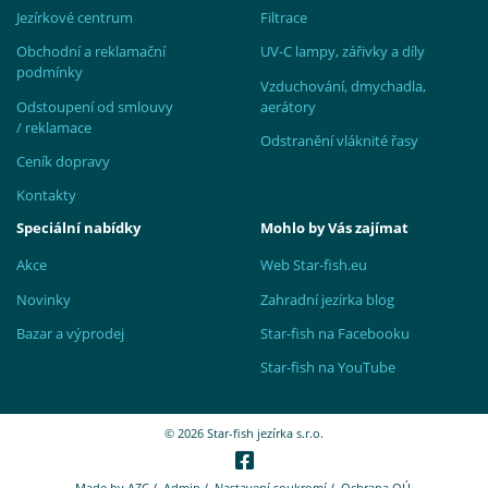
Jezírkové centrum
Filtrace
Obchodní a reklamační
UV-C lampy, zářivky a díly
podmínky
Vzduchování, dmychadla,
Odstoupení od smlouvy
aerátory
/ reklamace
Odstranění vláknité řasy
Ceník dopravy
Kontakty
Speciální nabídky
Mohlo by Vás zajímat
Akce
Web Star-fish.eu
Novinky
Zahradní jezírka blog
Bazar a výprodej
Star-fish na Facebooku
Star-fish na YouTube
© 2026 Star-fish jezírka s.r.o.
Made by
AZC
/
Admin
/
Nastavení soukromí
/
Ochrana OÚ.