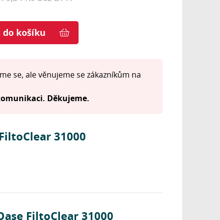
t do košíku
me se, ale věnujeme se zákazníkům na
 komunikaci. Děkujeme.
iltoClear 31000
ase FiltoClear 31000