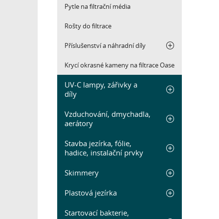
Pytle na filtrační média
Rošty do filtrace
Příslušenství a náhradní díly
Krycí okrasné kameny na filtrace Oase
UV-C lampy, zářivky a
díly
Vzduchování, dmychadla,
aerátory
Stavba jezírka, fólie,
hadice, instalační prvky
Skimmery
Plastová jezírka
Startovací bakterie,