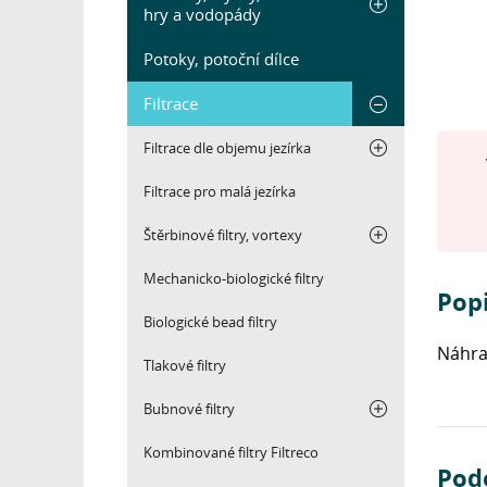
hry a vodopády
Potoky, potoční dílce
Filtrace
Filtrace dle objemu jezírka
Filtrace pro malá jezírka
Štěrbinové filtry, vortexy
Mechanicko-biologické filtry
Pop
Biologické bead filtry
Náhra
Tlakové filtry
Bubnové filtry
Kombinované filtry Filtreco
Pod