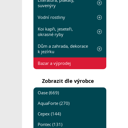
Literatura, plakáty,
suvenýry
Vodní rostliny
Koi kapři, jeseteři,
okrasné ryby
Dům a zahrada, dekorace
k jezírku
Bazar a výprodej
Zobrazit dle výrobce
Oase (669)
AquaForte (270)
Cepex (144)
Pontec (131)