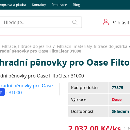
oprava a platba
Kontakty
Realizace
Blog
Hledat
Přihlásit
Filtrace, filtrace do jezírka
Filtrační materiály, filtrace do jezírka
radní pěnovky pro Oase FiltoClear 31000
hradní pěnovky pro Oase Filto
dní pěnovky pro Oase FiltoClear 31000
Kód produktu:
77875
y
Výrobce:
Oase
Dostupnost:
Skladem 
2 032,00 Kč/ks
1 