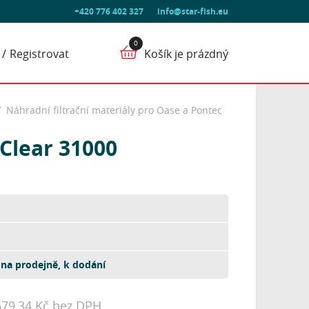
+420 776 402 327
info@star-fish.eu
Registrovat
Košík je prázdný
Náhradní filtrační materiály pro Oase a Pontec
Clear 31000
na prodejně, k dodání
679,34 Kč bez DPH