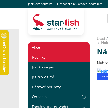
Jezírkové centrum
Obchodní
a reklamační
podmínky
D
Úvod
Náh
Akce
Ná
Novinky
Náhra
Jezírko na jaře
novink
Jezírko v zimě
Dárkové poukazy
Čerpadla
Fontány, trysky, vodní