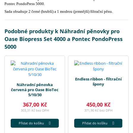
Pontec PondoPress 5000.
Sada obsahuje 2 černé (hrubší)
a 1 modrou (jemnější) filtrační pěnu.
Podobné produkty k Náhradní pěnovky pro
Oase Biopress Set 4000 a Pontec PondoPress
5000
Endless ribbon - filtrační
špony
Náhradní pěnovka
červená pro Oase BioTec
5/10/30
367,00 Kč
450,00 Kč
303,31 Kč bez DPH
371,90 Kč bez DPH
Přidat do košíku
Přidat do košíku