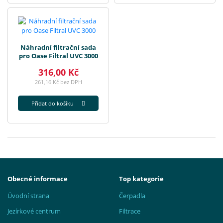
Náhradní filtrační sada
pro Oase Filtral UVC 3000
316,00 Kč
261,16 Kč bez DPH
Přidat do košíku
Obecné informace
Top kategorie
Úvodní strana
Čerpadla
Jezírkové centrum
Filtrace