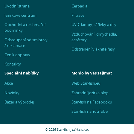
Úvodní strana
Čerpadla
Jezírkové centrum
Filtrace
Obchodní a reklamační
UV-C lampy, zářivky a díly
podmínky
Vzduchování, dmychadla,
Odstoupení od smlouvy
aerátory
/ reklamace
Odstranění vláknité řasy
Ceník dopravy
Kontakty
Speciální nabídky
Mohlo by Vás zajímat
Akce
Web Star-fish.eu
Novinky
Zahradní jezírka blog
Bazar a výprodej
Star-fish na Facebooku
Star-fish na YouTube
© 2026 Star-fish jezírka s.r.o.