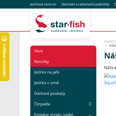
Jezírkové centrum
Obchodní
a reklamační
podmínky
D
Úvod
Náh
Akce
Ná
Novinky
Náhra
Jezírko na jaře
Jezírko v zimě
Dárkové poukazy
Čerpadla
Fontány, trysky, vodní