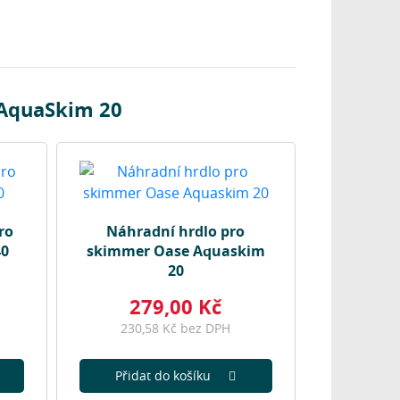
 AquaSkim 20
ro
Náhradní hrdlo pro
40
skimmer Oase Aquaskim
20
279,00 Kč
230,58 Kč bez DPH
Přidat do košíku