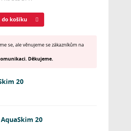
t do košíku
me se, ale věnujeme se zákazníkům na
 komunikaci. Děkujeme.
Skim 20
e AquaSkim 20