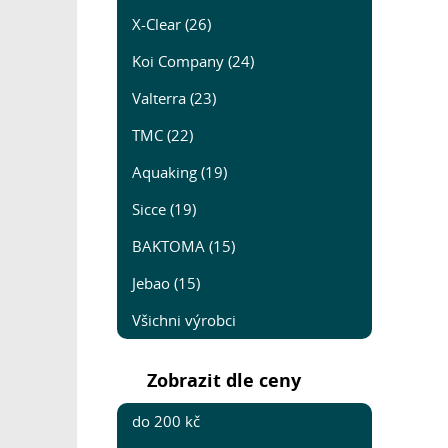
X-Clear (26)
Koi Company (24)
Valterra (23)
TMC (22)
Aquaking (19)
Sicce (19)
BAKTOMA (15)
Jebao (15)
Všichni výrobci
Zobrazit dle ceny
do 200 kč