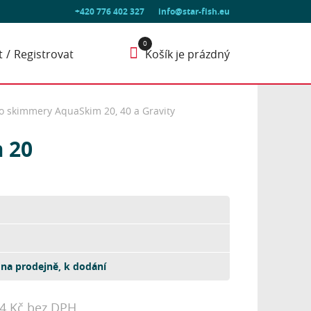
+420 776 402 327
info@star-fish.eu
t
Registrovat
Košík je prázdný
ro skimmery AquaSkim 20, 40 a Gravity
 20
na prodejně, k dodání
44 Kč bez DPH