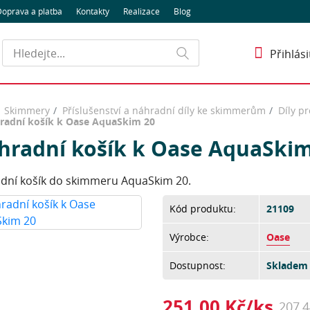
oprava a platba
Kontakty
Realizace
Blog
Hledat
Přihlási
Skimmery
Příslušenství a náhradní díly ke skimmerům
Díly p
radní košík k Oase AquaSkim 20
hradní košík k Oase AquaSkim
dní košík do skimmeru AquaSkim 20.
Kód produktu:
21109
Výrobce:
Oase
Dostupnost:
Skladem 
251,00 Kč/ks
207,