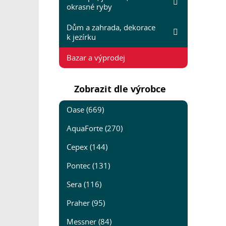
okrasné ryby
Dům a zahrada, dekorace
k jezírku
Bazar a výprodej
Zobrazit dle výrobce
Oase (669)
AquaForte (270)
Cepex (144)
Pontec (131)
Sera (116)
Praher (95)
Messner (84)