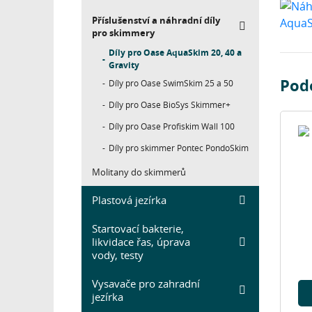
Příslušenství a náhradní díly
pro skimmery
Díly pro Oase AquaSkim 20, 40 a
Gravity
Pod
Díly pro Oase SwimSkim 25 a 50
Díly pro Oase BioSys Skimmer+
Díly pro Oase Profiskim Wall 100
Díly pro skimmer Pontec PondoSkim
Molitany do skimmerů
Plastová jezírka
Startovací bakterie,
likvidace řas, úprava
vody, testy
Vysavače pro zahradní
jezírka