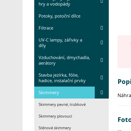
hry a vodopády
Potoky, potoční dílce
Filtrace
UV-C lampy, zářivky a
díly
Vzduchování, dmychadla,
aerátory
Stavba jezírka, fólie,
Pop
hadice, instalační prvky
Skimmery
Náhra
Skimmery pevné, trubkové
Skimmery plovoucí
Fot
Stěnové skimmery