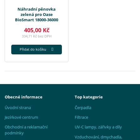
Náhradní pěnovka
zelená pro Oase
BioSmart 18000-36000
405,00 Kč
334,71 Kč bez DPH
Přidat do košíku
Obecné informace
Top kategorie
Úvodní strana
Čerpadla
Jezírkové centrum
Filtrace
Obchodní a reklamační
UV-C lampy, zářivky a díly
podmínky
Vzduchování, dmychadla,