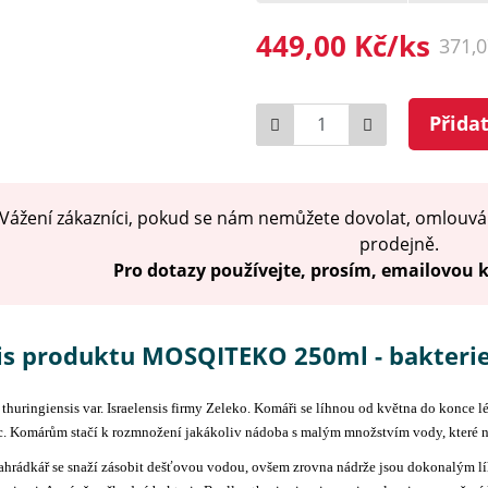
449,00 Kč/ks
371,
Počet
Přida
Vážení zákazníci, pokud se nám nemůžete dovolat, omlouvá
prodejně.
Pro dotazy používejte, prosím, emailovou
is produktu MOSQITEKO 250ml - bakteri
 thuringiensis var. Israelensis firmy Zeleko. Komáři se líhnou od května do konce l
íc. Komárům stačí k rozmnožení jakákoliv nádoba s malým množstvím vody, které 
hrádkář se snaží zásobit dešťovou vodou, ovšem zrovna nádrže jsou dokonalým líh