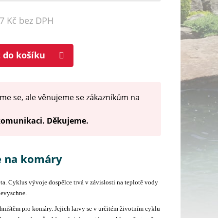
07 Kč bez DPH
t do košíku
me se, ale věnujeme se zákazníkům na
 komunikaci. Děkujeme.
e na komáry
éta. Cyklus vývoje dospělce trvá v závislosti na teplotě vody
nevyschne.
ništěm pro komáry. Jejich larvy se v určitém životním cyklu