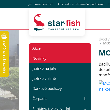
Jezírkové centrum
Obchodní
a reklamační
podmínky
D
Úvod
MOS
Akce
MO
Novinky
Bacill
Jezírko na jaře
dospěl
množs
Jezírko v zimě
Dárkové poukazy
Čerpadla
Fontány, trysky, vodní