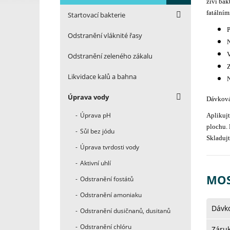
živí bak
fatálním
Startovací bakterie
P
Odstranění vláknité řasy
N
V
Odstranění zeleného zákalu
Z
Likvidace kalů a bahna
N
Úprava vody
Dávková
Úprava pH
Aplikujt
plochu. 
Sůl bez jódu
Skladujt
Úprava tvrdosti vody
Aktivní uhlí
MOS
Odstranění fostátů
Odstranění amoniaku
Dávk
Odstranění dusičnanů, dusitanů
Odstranění chlóru
Záru