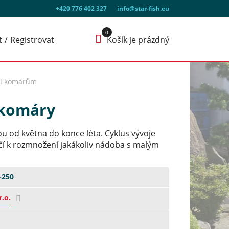
+420 776 402 327
info@star-fish.eu
t
Registrovat
Košík je prázdný
ti komárům
 komáry
nou od května do konce léta. Cyklus vývoje
ačí k rozmnožení jakákoliv nádoba s malým
-250
r.o.