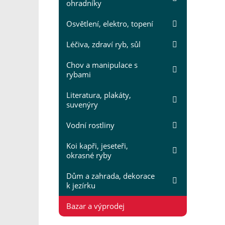
ohradníky
Osvětlení, elektro, topení
Léčiva, zdraví ryb, sůl
Chov a manipulace s
rybami
Literatura, plakáty,
suvenýry
Vodní rostliny
Koi kapři, jeseteři,
okrasné ryby
Dům a zahrada, dekorace
k jezírku
Bazar a výprodej