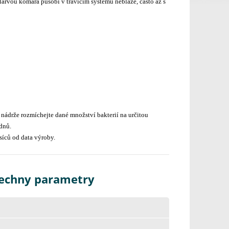
í larvou komára působí v trávicím systému neblaze, často až s
 nádrže rozmíchejte dané množství bakterií na určitou
dnů.
síců od data výroby.
šechny parametry