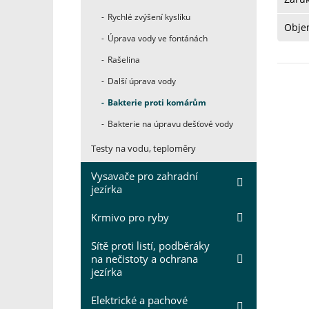
Rychlé zvýšení kyslíku
Obje
Úprava vody ve fontánách
Rašelina
Další úprava vody
Bakterie proti komárům
Bakterie na úpravu dešťové vody
Testy na vodu, teploměry
Vysavače pro zahradní
jezírka
Krmivo pro ryby
Sítě proti listí, podběráky
na nečistoty a ochrana
jezírka
Elektrické a pachové