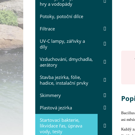
hry a vodopády
Potoky, potoční dílce
Filtrace
UV-C lampy, zářivky a
díly
Vzduchování, dmychadla,
aerátory
Stavba jezírka, fólie,
hadice, instalační prvky
Skimmery
Pop
Plastová jezírka
Bacillus
Startovací bakterie,
asi měs
likvidace řas, úprava
Každý za
vody, testy