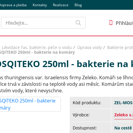
oprava a platba
Kontakty
Realizace
Blog
Hledat
Přihlási
Likvidace řas, bakterie, péče o vodu
Úprava vody
Bakterie pro
QITEKO 250ml - bakterie na komáry
SQITEKO 250ml - bakterie na
us thuringiensis var. Israelensis firmy Zeleko. Komáři se líh
ce trvá v závislosti na teplotě vody asi měsíc. Komárům st
tvím vody, které nevyschne.
Kód produktu:
ZEL-MOS
Výrobce:
Zeleko s.
Dostupnost:
Na cestě