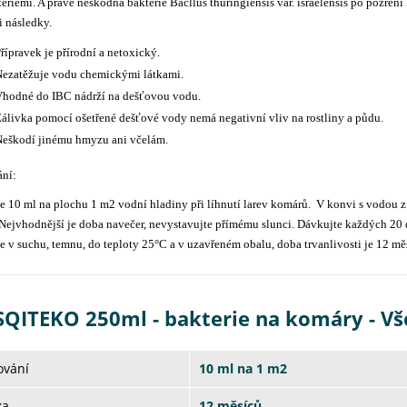
teriemi. A právě neškodná bakterie Bacllus thuringiensis var. israelensis po pozřen
i následky.
řípravek je přírodní a netoxický.
ezatěžuje vodu chemickými látkami.
hodné do IBC nádrží na dešťovou vodu.
álivka pomocí ošetřené dešťové vody nemá negativní vliv na rostliny a půdu.
eškodí jinému hmyzu ani včelám.
ní:
e 10 ml na plochu 1 m2 vodní hladiny při líhnutí larev komárů. V konvi s vodou z
Nejvhodnější je doba navečer, nevystavujte přímému slunci. Dávkujte každých 20 
e v suchu, temnu, do teploty 25°C a v uzavřeném obalu, doba trvanlivosti je 12 mě
QITEKO 250ml - bakterie na komáry - V
ování
10 ml na 1 m2
ka
12 měsíců