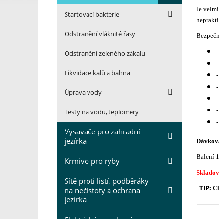
Je velm
Startovací bakterie
neprakti
Odstranění vláknité řasy
Bezpečné
-
Odstranění zeleného zákalu
-
Likvidace kalů a bahna
-
-
Úprava vody
-
-
Testy na vodu, teploměry
-
Vysavače pro zahradní
jezírka
Dávkov
Balení 1
Krmivo pro ryby
Skladova
Sítě proti listí, podběráky
TIP:
Cl
na nečistoty a ochrana
jezírka