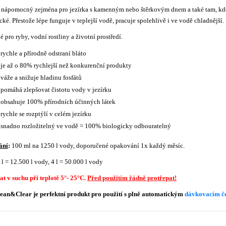
i nápomocný zejména pro jezírka s kamenným nebo štěrkovým dnem a také tam, kde
cké. Přestože lépe funguje v teplejší vodě, pracuje spolehlivě i ve vodě chladnější.
 pro ryby, vodní rostliny a životní prostředí.
 rychle a přírodně odstraní bláto
 je až o 80% rychlejší než konkurenční produkty
 váže a snižuje hladinu fosfátů
 pomáhá zlepšovat čistotu vody v jezírku
 obsahuje 100% přírodních účinných látek
 rychle se rozptýlí v celém jezírku
 snadno rozložitelný ve vodě = 100% biologicky odbouratelný
ání
:
100 ml na 1250 l vody, doporučené opakování 1x každý měsíc.
 l = 12.500 l vody, 4 l = 50.000 l vody
t v suchu při teplotě 5°- 25°C.
Před použitím řádně protřepat!
ean&Clear je perfektní produkt pro použití s plně automatickým
dávkovacím če