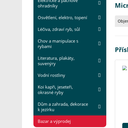
Elektrické a pachové
Micr
ohradníky
Osvětlení, elektro, topení
Obje
Léčiva, zdraví ryb, sůl
Chov a manipulace s
rybami
Přís
Literatura, plakáty,
suvenýry
Vodní rostliny
Koi kapři, jeseteři,
okrasné ryby
Dům a zahrada, dekorace
k jezírku
Bazar a výprodej