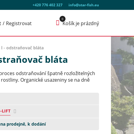
+420 776 402 327
info@star-fish.eu
t
Registrovat
Košík je prázdný
l - odstraňovač bláta
dstraňovač bláta
 proces odstraňování špatně rozložitelných
í rostliny. Organické usazeniny se na dně
-LIFT
na prodejně, k dodání