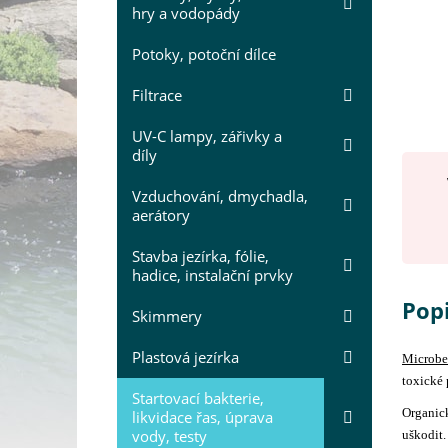
hry a vodopády
Potoky, potoční dílce
Filtrace
UV-C lampy, zářivky a
díly
Vzduchování, dmychadla,
aerátory
Stavba jezírka, fólie,
hadice, instalační prvky
Popi
Skimmery
Plastová jezírka
Microbe
toxické 
Startovací bakterie,
Organick
likvidace řas, úprava
vody, testy
uškodit.