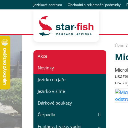
Jezírkové centrum
Obchodní
a reklamační
podmínky
D
Úvod
Mic
Akce
Novinky
Microb
usazen
Jezírko na jaře
usazuj
Jezírko v zimě
Dárkové poukazy
Čerpadla
Fontány, trysky, vodní