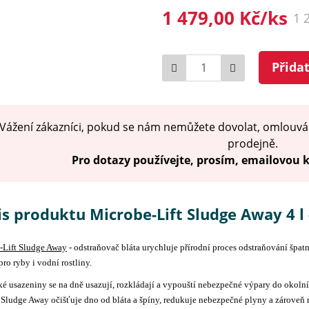
1 479,00 Kč/ks
1 
Počet
Přida
Vážení zákazníci, pokud se nám nemůžete dovolat, omlouvá
prodejně.
Pro dotazy používejte, prosím, emailovou
s produktu Microbe-Lift Sludge Away 4 l 
-Lift Sludge Away
- odstraňovač bláta urychluje přírodní proces odstraňování špatn
pro ryby i vodní rostliny.
é usazeniny se na dně usazují, rozkládají a vypouští nebezpečné výpary do okoln
 Sludge Away očišťuje dno od bláta a špíny, redukuje nebezpečné plyny a zároveň 