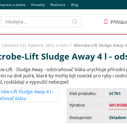
oprava a platba
Kontakty
Realizace
Blog
Hledat
Přihlási
Likvidace řas, bakterie, péče o vodu
Microbe-Lift Sludge Away 4 
robe-Lift Sludge Away 4 l - o
e-Lift - Sludge Away - odstraňovač bláta urychluje přírodní
in na dně jezírk, které by mohly být toxické pro ryby i vodn
í, rozkládají a vypouští nebezpeč
Kód produktu:
SC761
Výrobce:
MICROBE
Dostupnost:
Skladem 