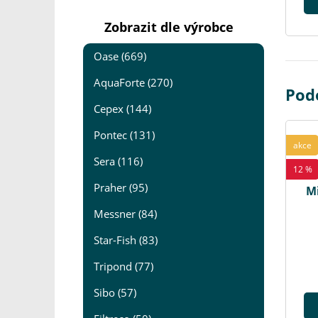
Zobrazit dle výrobce
Oase (669)
AquaForte (270)
Podo
Cepex (144)
Pontec (131)
akce
Sera (116)
12 %
Praher (95)
Mi
Messner (84)
Star-Fish (83)
Tripond (77)
Sibo (57)