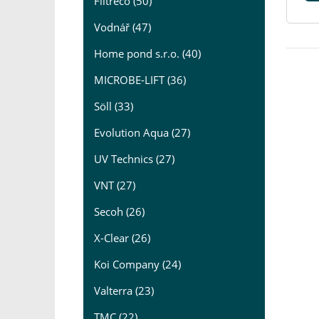
Filtreco (50)
Vodnář (47)
Home pond s.r.o. (40)
MICROBE-LIFT (36)
Söll (33)
Evolution Aqua (27)
UV Technics (27)
VNT (27)
Secoh (26)
X-Clear (26)
Koi Company (24)
Valterra (23)
TMC (22)