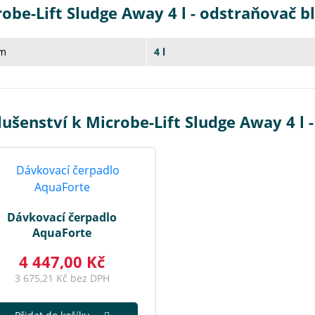
obe-Lift Sludge Away 4 l - odstraňovač b
m
4 l
lušenství k Microbe-Lift Sludge Away 4 l 
Dávkovací čerpadlo
AquaForte
4 447,00 Kč
3 675,21 Kč bez DPH