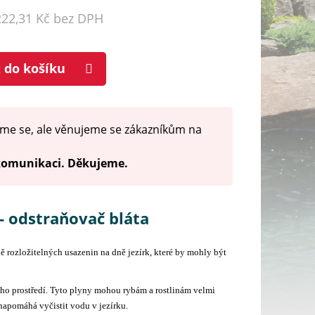
222,31 Kč bez DPH
t do košíku
me se, ale věnujeme se zákazníkům na
 komunikaci. Děkujeme.
- odstraňovač bláta
ě rozložitelných usazenin na dně jezírk, které by mohly být
ího prostředí. Tyto plyny mohou rybám a rostlinám velmi
napomáhá vyčistit vodu v jezírku.