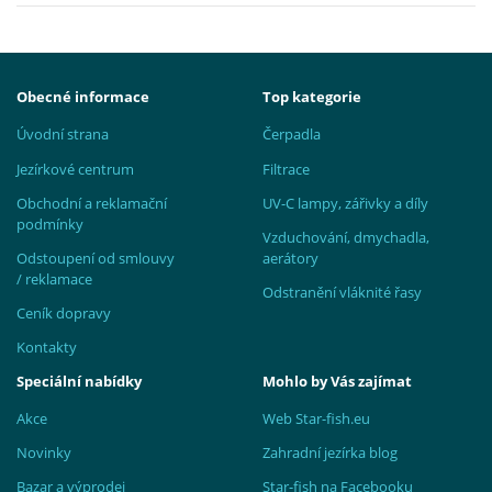
Obecné informace
Top kategorie
Úvodní strana
Čerpadla
Jezírkové centrum
Filtrace
Obchodní a reklamační
UV-C lampy, zářivky a díly
podmínky
Vzduchování, dmychadla,
Odstoupení od smlouvy
aerátory
/ reklamace
Odstranění vláknité řasy
Ceník dopravy
Kontakty
Speciální nabídky
Mohlo by Vás zajímat
Akce
Web Star-fish.eu
Novinky
Zahradní jezírka blog
Bazar a výprodej
Star-fish na Facebooku