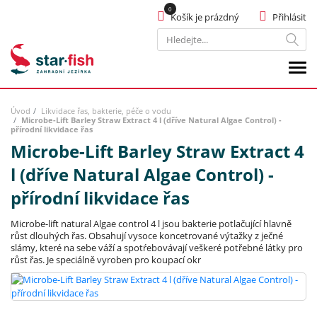
Košík je prázdný
Přihlásit
Hledat
Úvod
Likvidace řas, bakterie, péče o vodu
Microbe-Lift Barley Straw Extract 4 l (dříve Natural Algae Control) -
přírodní likvidace řas
Microbe-Lift Barley Straw Extract 4
l (dříve Natural Algae Control) -
přírodní likvidace řas
Microbe-lift natural Algae control 4 l jsou bakterie potlačující hlavně
růst dlouhých řas. Obsahují vysoce koncetrované výtažky z ječné
slámy, které na sebe váží a spotŕebovávají veškeré potřebné látky pro
růst řas. Je speciálně vyroben pro koupací okr