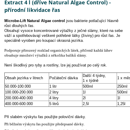
Extract 4 l (dříve Natural Algae Control) -
přírodní likvidace řas
Microbe-Lift Natural Algae control
jsou bakterie potlačující hlavně
růst dlouhých řas.
Obsahují vysoce koncentrované výtažky z ječné slámy, které na sebe
váží a spotřebovávají veškeré potřebné látky (živiny) pro růst řas. Je
speciálně vyroben pro koupací okrasná jezírka.
Podporuje přirozený rozklad organických látek, přičemž každá láhev
obsahuje množství výtažků z několika balíků slámy.
Není škodlivý pro ryby a rostliny, lze jej používat po celý rok.
Další 4 týdny,
Obsah jezírka v litrech
Počáteční dávka
1 x mě
1 x týdně
50.000-100.000
1 litr
500ml
250ml
100.000-200.000
2 litry
1l
500ml
200.000-400.000
4 litry
2l
1l
400.000-600.000
5 litrů
2,5l
1,25l
Při slabém výskytu řas použijte poloviční dávky.
Při běžném výskytu řas použijte předepsané dávky.