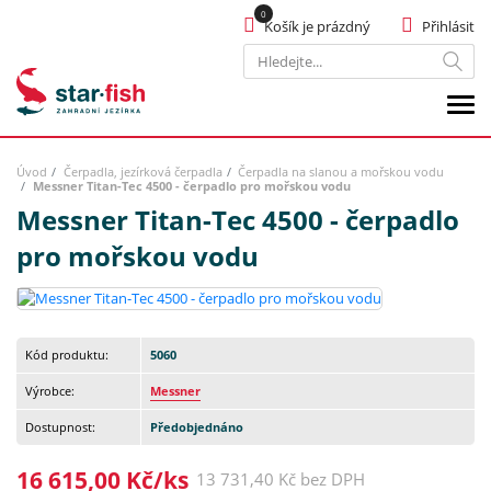
Košík je prázdný
Přihlásit
Hledat
Úvod
Čerpadla, jezírková čerpadla
Čerpadla na slanou a mořskou vodu
Messner Titan-Tec 4500 - čerpadlo pro mořskou vodu
Messner Titan-Tec 4500 - čerpadlo
pro mořskou vodu
Kód produktu:
5060
Výrobce:
Messner
Dostupnost:
Předobjednáno
16 615,00 Kč/ks
13 731,40 Kč bez DPH