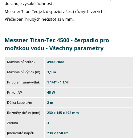
dosahuje vysoké účinnosti.
Messner Titan-Tec je k dispozici v šesti různých verzích.
Přečerpání hrubých nečistot až 8 mm.
Messner Titan-Tec 4500 - čerpadlo pro
mořskou vodu - Všechny parametry
Maximální průtok
4900 l/hod
Maximální výtlak (m)
3,1 m
Připojení sání/výtlak
1 1/4" - 1 1/4"
Příkon/W
48 W
Délka kabelu/m
2 m
Rozměry dxšxv (mm)
230 x 145 x 192 mm
Záruka
3
Jmenovité napětí
230 V / 50 Hz