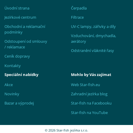
Úvodní strana
Čerpadla
Jezírkové centrum
Filtrace
Obchodní a reklamační
UV-C lampy, zářivky a díly
podmínky
Vzduchování, dmychadla,
Odstoupení od smlouvy
aerátory
/ reklamace
Odstranění vláknité řasy
Ceník dopravy
Kontakty
Speciální nabídky
Mohlo by Vás zajímat
Akce
Web Star-fish.eu
Novinky
Zahradní jezírka blog
Bazar a výprodej
Star-fish na Facebooku
Star-fish na YouTube
© 2026 Star-fish jezírka s.r.o.