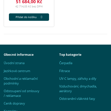
51 684,00 Kč
42 714,05 Kč bez DPH
Přidat do košíku
Obecné informace
Top kategorie
Úvodní strana
Čerpadla
Jezírkové centrum
Filtrace
Obchodní a reklamační
UV-C lampy, zářivky a díly
podmínky
Vzduchování, dmychadla,
Odstoupení od smlouvy
aerátory
/ reklamace
Odstranění vláknité řasy
Ceník dopravy