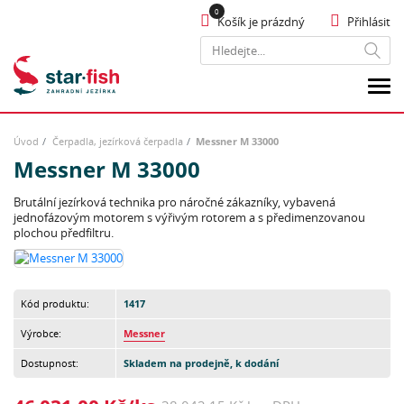
Košík je prázdný
Přihlásit
Hledat
Úvod
Čerpadla, jezírková čerpadla
Messner M 33000
Messner M 33000
Brutální jezírková technika pro náročné zákazníky, vybavená
jednofázovým motorem s výřivým rotorem a s předimenzovanou
plochou předfiltru.
Kód produktu:
1417
Výrobce:
Messner
Dostupnost:
Skladem na prodejně, k dodání