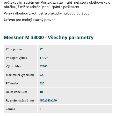
průtokovým systémem Vortex, tzn. že hrubší nečistoty oběhové kolo
obtékají, čímž se zabrání jeho ucpání a poškození.
Vyniká dlouhou životností a prakticky nulovou údržbou!
Určeno pro mokrý i suchý provoz.
Messner M 33000 - Všechny parametry
Připojení sání
2''
Připojení výtlak
1 1/2''
Výkon l/hod
32500
Maximální výtlak (m)
9.5
Příkon/W
620
Délka kabelu/m
10
Rozměry dxšxv (mm)
450x240x240
Záruka
5