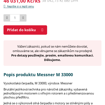
46 031,00 Kč/ks
38 042,15 Kč bez DPH
Napište si o lepší cenu
Počet
Přidat do košíku
Vážení zákazníci, pokud se nám nemůžete dovolat,
omlouváme se, ale věnujeme se zákazníkům na prodejně.
Pro dotazy používejte, prosím, emailovou komunikaci.
Děkujeme.
Popis produktu Messner M 33000
Vysokotlaká čerpadla, M 33000, výrobce: Messner
Brutální jezírková technika pro náročné zákazníky, vybavená
jednofázovým motorem s vířivým rotorem a s předimenzovanou
plochou předfiltru.
Jedná se o výkonově silná čerpadla s motory se stíněnými póly a