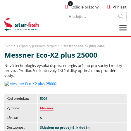
Košík je prázdný
Přihlásit
Hledat
Úvod
Čerpadla, jezírková čerpadla
Messner Eco-X2 plus 25000
Messner Eco-X2 plus 25000
Nová technologie, vysoká úspora energie, určeno pro suchý i mokrý
provoz. Prodloužené intervaly čištění díky optimálnímu proudění
vody.
Kód produktu:
5009
Výrobce:
Messner
Záruka:
5
Dostupnost:
Skladem na prodejně, k dodání