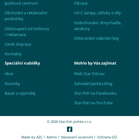
Jezírkové centrum
Filtrace
Obchodní a reklamační
UV-C lampy, zářivky a díly
podmínky
Vzduchování, dmychadla,
Odstoupení od smlouvy
aerátory
/ reklamace
Odstranění vláknité řasy
Ceník dopravy
Kontakty
Speciální nabídky
Mohlo by Vás zajímat
Akce
Web Star-fish.eu
Novinky
Zahradní jezírka blog
Bazar a výprodej
Star-fish na Facebooku
Star-fish na YouTube
© 2026 Star-fish jezírka s.r.o.
Made by
AZC
/
Admin
/
Nastavení soukromí
/
Ochrana OÚ.