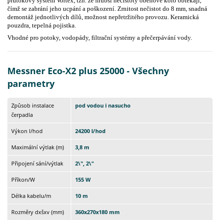
průtokový systém Vortex, tzn. že hrubší nečistoty oběhové kolo obtékají,
čímž se zabrání jeho ucpání a poškození. Zrnitost nečistot do 8 mm, snadná
demontáž jednotlivých dílů, možnost nepřetržitého provozu. Keramická
pouzdra, tepelná pojistka.
Vhodné pro potoky, vodopády, filtrační systémy a přečerpávání vody.
Messner Eco-X2 plus 25000 - Všechny
parametry
Způsob instalace
pod vodou i nasucho
čerpadla
Výkon l/hod
24200 l/hod
Maximální výtlak (m)
3,8 m
Připojení sání/výtlak
2\", 2\"
Příkon/W
155 W
Délka kabelu/m
10 m
Rozměry dxšxv (mm)
360x270x180 mm