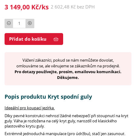
3 149,00 Kč/ks
2 602,48 Kč bez DPH
Počet
Přidat do košíku
Vážení zákazníci, pokud se nám nemůžete dovolat,
omlouváme se, ale věnujeme se zákazníkům na prodejně.
Pro dotazy používejte, prosím, emailovou komunikaci.
Děkujeme.
Popis produktu Kryt spodní guly
Ideeální pro koupací jezírka.
Díky pevné konstrukci nehrozí žádné nebezpečí při stoupnutí na kryt
guly. Váha je rozložena na celý kryt guly, narozdíl od klasického
plastového krytu guly.
Extrémně jednoduchá manipulace (pro údržbu), stačí jen zasunout.