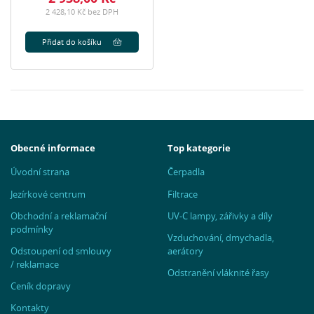
2 428,10 Kč bez DPH
Přidat do košíku
Obecné informace
Top kategorie
Úvodní strana
Čerpadla
Jezírkové centrum
Filtrace
Obchodní a reklamační
UV-C lampy, zářivky a díly
podmínky
Vzduchování, dmychadla,
Odstoupení od smlouvy
aerátory
/ reklamace
Odstranění vláknité řasy
Ceník dopravy
Kontakty