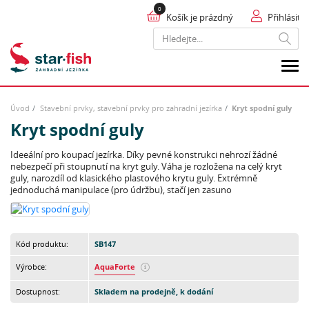
Košík je prázdný
Přihlásit
Hledat
Úvod
Stavební prvky, stavební prvky pro zahradní jezírka
Kryt spodní guly
Kryt spodní guly
Ideeální pro koupací jezírka. Díky pevné konstrukci nehrozí žádné
nebezpečí při stoupnutí na kryt guly. Váha je rozložena na celý kryt
guly, narozdíl od klasického plastového krytu guly. Extrémně
jednoduchá manipulace (pro údržbu), stačí jen zasuno
Kód produktu:
SB147
Výrobce:
AquaForte
Dostupnost:
Skladem na prodejně, k dodání