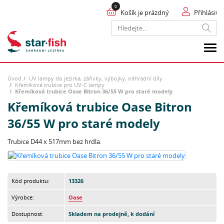
Košík je prázdný
Přihlásit
Hledat
Úvod
UV lampy do jezírka, zářivky, výbojky, náhradní díly
Křemíkové trubice pro UV-C lampy
Křemíková trubice Oase Bitron 36/55 W pro staré modely
Křemíková trubice Oase Bitron
36/55 W pro staré modely
Trubice D44 x 517mm bez hrdla.
Kód produktu:
13326
Výrobce:
Oase
Dostupnost:
Skladem na prodejně, k dodání