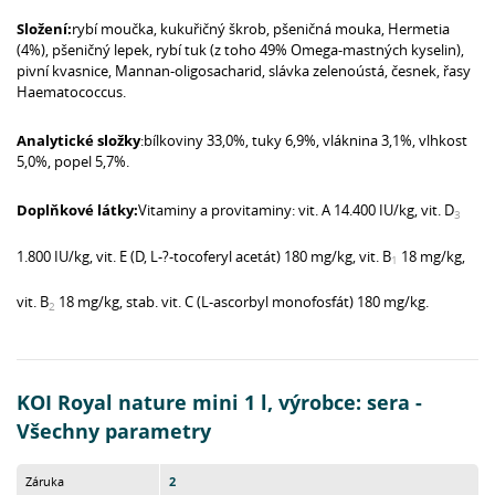
Složení:
rybí moučka, kukuřičný škrob, pšeničná mouka, Hermetia
(4%), pšeničný lepek, rybí tuk (z toho 49% Omega-mastných kyselin),
pivní kvasnice, Mannan-oligosacharid, slávka zelenoústá, česnek, řasy
Haematococcus.
Analytické složky
:bílkoviny 33,0%, tuky 6,9%, vláknina 3,1%, vlhkost
5,0%, popel 5,7%.
Doplňkové látky:
Vitaminy a provitaminy:
vit. A 14.400 IU/kg, vit. D
3
1.800 IU/kg, vit. E (D, L-
?
-tocoferyl acetát) 180 mg/kg, vit. B
18 mg/kg,
1
vit. B
18 mg/kg, stab. vit. C (L-ascorbyl monofosfát) 180 mg/kg.
2
KOI Royal nature mini 1 l, výrobce: sera -
Všechny parametry
Záruka
2