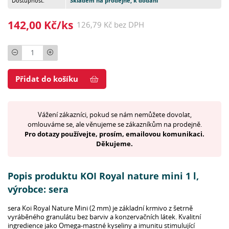
Dostupnost:
Skladem na prodejně, k dodání
142,00 Kč/ks
126,79 Kč bez DPH
Počet
Přidat do košíku
Vážení zákazníci, pokud se nám nemůžete dovolat,
omlouváme se, ale věnujeme se zákazníkům na prodejně.
Pro dotazy používejte, prosím, emailovou komunikaci.
Děkujeme.
Popis produktu KOI Royal nature mini 1 l,
výrobce: sera
sera Koi Royal Nature Mini (2 mm) je základní krmivo z šetrně
vyráběného granulátu bez barviv a konzervačních látek. Kvalitní
ingredience jako Omega-mastné kyseliny a imunitu stimulující