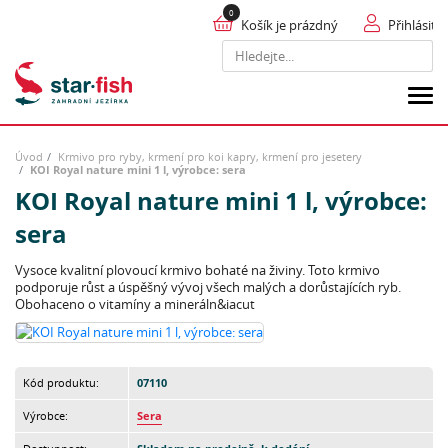
Košík je prázdný
Přihlásit
Hledat
Úvod
Krmivo pro ryby, krmení pro koi kapry, krmení pro jesetery
KOI Royal nature mini 1 l, výrobce: sera
KOI Royal nature mini 1 l, výrobce:
sera
Vysoce kvalitní plovoucí krmivo bohaté na živiny. Toto krmivo
podporuje růst a úspěšný vývoj všech malých a dorůstajících ryb.
Obohaceno o vitamíny a mineráln&iacut
Kód produktu:
07110
Výrobce:
Sera