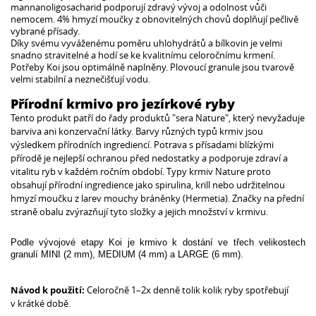
mannanoligosacharid podporují zdravý vývoj a odolnost vůči
nemocem. 4% hmyzí moučky z obnovitelných chovů doplňují pečlivě
vybrané přísady.
Díky svému vyváženému poměru uhlohydrátů a bílkovin je velmi
snadno stravitelné a hodí se ke kvalitnímu celoročnímu krmení.
Potřeby Koi jsou optimálně naplněny. Plovoucí granule jsou tvarově
velmi stabilní a neznečišťují vodu.
Přírodní krmivo pro jezírkové ryby
Tento produkt patří do řady produktů "sera Nature", který nevyžaduje
barviva ani konzervační látky. Barvy různých typů krmiv jsou
výsledkem přírodních ingrediencí. Potrava s přísadami blízkými
přírodě je nejlepší ochranou před nedostatky a podporuje zdraví a
vitalitu ryb v každém ročním období. Typy krmiv Nature proto
obsahují přírodní ingredience jako spirulina, krill nebo udržitelnou
hmyzí moučku z larev mouchy bráněnky (Hermetia). Značky na přední
straně obalu zvýrazňují tyto složky a jejich množství v krmivu.
Podle vývojové etapy Koi je krmivo k dostání ve třech velikostech
granulí MINI (2 mm), MEDIUM (4 mm) a LARGE (6 mm).
Návod k použití:
Celoročně 1–2x denně tolik kolik ryby spotřebují
v krátké době.