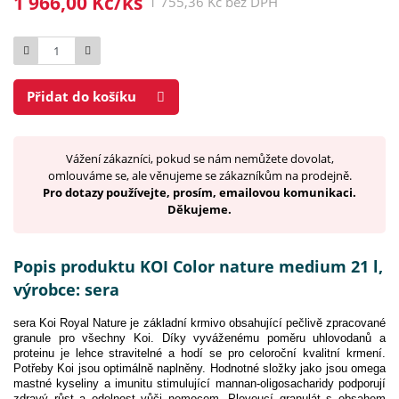
1 966,00 Kč/ks
1 755,36 Kč bez DPH
Počet
Přidat do košíku
Vážení zákazníci, pokud se nám nemůžete dovolat,
omlouváme se, ale věnujeme se zákazníkům na prodejně.
Pro dotazy používejte, prosím, emailovou komunikaci.
Děkujeme.
Popis produktu KOI Color nature medium 21 l,
výrobce: sera
sera Koi Royal Nature je základní krmivo obsahující pečlivě zpracované
granule pro všechny Koi. Díky vyváženému poměru uhlovodanů a
proteinu je lehce stravitelné a hodí se pro celoroční kvalitní krmení.
Potřeby Koi jsou optimálně naplněny. Hodnotné složky jako jsou omega
mastné kyseliny a imunitu stimulující mannan-oligosacharidy podporují
zdravý růst a odolnost vůči nemocem. Plovoucí granulát s obsahem