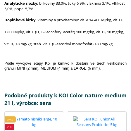
Analytické složky:
bílkoviny 33,0%, tuky 6,9%, vláknina 3,1%, vlhkost
5,0%, popel 5,7%.
Doplňkové látky:
Vitaminy a provitaminy:
vit. A 14.400 MJ/kg, vit. D
3
1.800 MJ/kg, vit. E (D, L-
?
-tocoferyl acetát) 180 mg/kg, vit. B
18 mg/kg,
1
vit. B
18 mg/kg, stab. vit. C (L-ascorbyl monofosfát) 180 mg/kg.
2
Podle vývojové etapy Koi je krmivo k dostání ve třech velikostech
granulí MINI (2 mm), MEDIUM (4 mm) a LARGE (6 mm).
Podobné produkty k KOI Color nature medium
21 l, výrobce: sera
akce
2 %