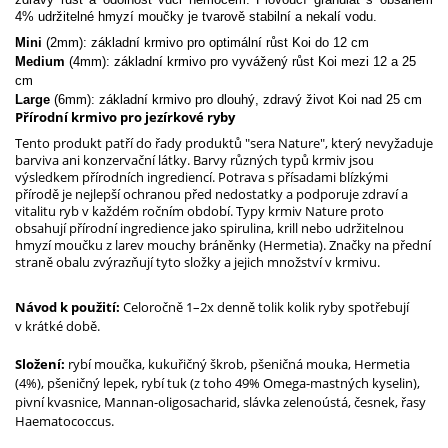
4% udržitelné hmyzí moučky je tvarově stabilní a nekalí vodu.
Mini
(2mm): základní krmivo pro optimální růst Koi do 12 cm
Medium
(4mm): základní krmivo pro vyvážený růst Koi mezi 12 a 25
cm
Large
(6mm): základní krmivo pro dlouhý, zdravý život Koi nad 25 cm
Přírodní krmivo pro jezírkové ryby
Tento produkt patří do řady produktů "sera Nature", který nevyžaduje
barviva ani konzervační látky. Barvy různých typů krmiv jsou
výsledkem přírodních ingrediencí. Potrava s přísadami blízkými
přírodě je nejlepší ochranou před nedostatky a podporuje zdraví a
vitalitu ryb v každém ročním období. Typy krmiv Nature proto
obsahují přírodní ingredience jako spirulina, krill nebo udržitelnou
hmyzí moučku z larev mouchy bráněnky (Hermetia). Značky na přední
straně obalu zvýrazňují tyto složky a jejich množství v krmivu.
Návod k použití:
Celoročně 1–2x denně tolik kolik ryby spotřebují
v krátké době.
Složení:
rybí moučka, kukuřičný škrob, pšeničná mouka, Hermetia
(4%), pšeničný lepek, rybí tuk (z toho 49% Omega-mastných kyselin),
pivní kvasnice, Mannan-oligosacharid, slávka zelenoústá, česnek, řasy
Haematococcus.