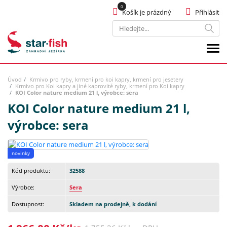
Košík je prázdný
Přihlásit
Hledat
Úvod
Krmivo pro ryby, krmení pro koi kapry, krmení pro jesetery
Krmivo pro Koi kapry a jiné kaprovité ryby, krmení pro Koi kapry
KOI Color nature medium 21 l, výrobce: sera
KOI Color nature medium 21 l,
výrobce: sera
novinky
Kód produktu:
32588
Výrobce:
Sera
Dostupnost:
Skladem na prodejně, k dodání