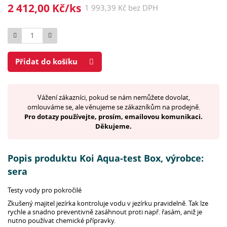
2 412,00 Kč/ks
1 993,39 Kč bez DPH
Počet
Přidat do košíku
Vážení zákazníci, pokud se nám nemůžete dovolat,
omlouváme se, ale věnujeme se zákazníkům na prodejně.
Pro dotazy používejte, prosím, emailovou komunikaci.
Děkujeme.
Popis produktu Koi Aqua-test Box, výrobce:
sera
Testy vody pro pokročilé
Zkušený majitel jezírka kontroluje vodu v jezírku pravidelně. Tak lze
rychle a snadno preventivně zasáhnout proti např. řasám, aniž je
nutno používat chemické přípravky.