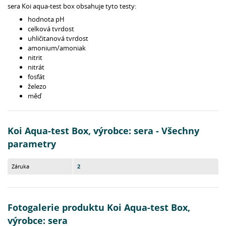
sera Koi aqua-test box obsahuje tyto testy:
hodnota pH
celková tvrdost
uhličitanová tvrdost
amonium/amoniak
nitrit
nitrát
fosfát
železo
měď
Koi Aqua-test Box, výrobce: sera - Všechny
parametry
Záruka
2
Fotogalerie produktu Koi Aqua-test Box,
výrobce: sera