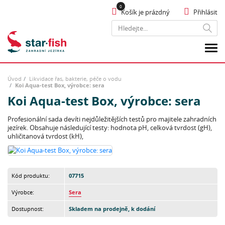
Košík je prázdný
Přihlásit
Hledat
Úvod
Likvidace řas, bakterie, péče o vodu
Koi Aqua-test Box, výrobce: sera
Koi Aqua-test Box, výrobce: sera
Profesionální sada devíti nejdůležitějších testů pro majitele zahradních
jezírek. Obsahuje následující testy: hodnota pH, celková tvrdost (gH),
uhličitanová tvrdost (kH),
Kód produktu:
07715
Výrobce:
Sera
Dostupnost:
Skladem na prodejně, k dodání