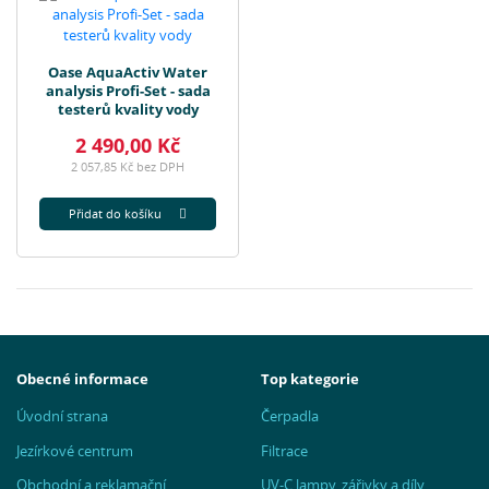
Oase AquaActiv Water
analysis Profi-Set - sada
testerů kvality vody
2 490,00 Kč
2 057,85 Kč bez DPH
Přidat do košíku
Obecné informace
Top kategorie
Úvodní strana
Čerpadla
Jezírkové centrum
Filtrace
Obchodní a reklamační
UV-C lampy, zářivky a díly