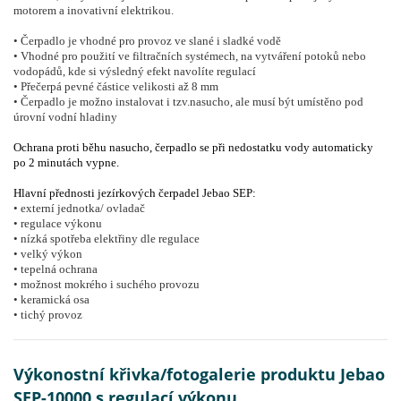
motorem a inovativní elektrikou.
• Čerpadlo je vhodné pro provoz ve slané i sladké vodě
• Vhodné pro použití ve filtračních systémech, na vytváření potoků nebo
vodopádů, kde si výsledný efekt navolíte regulací
• Přečerpá pevné částice velikosti až 8 mm
• Čerpadlo je možno instalovat i tzv.nasucho, ale musí být umístěno pod
úrovní vodní hladiny
Ochrana proti běhu nasucho, čerpadlo se při nedostatku vody automaticky
po 2 minutách vypne.
Hlavní přednosti jezírkových čerpadel Jebao SEP:
• externí jednotka/ ovladač
• regulace výkonu
• nízká spotřeba elektřiny dle regulace
• velký výkon
• tepelná ochrana
• možnost mokrého i suchého provozu
• keramická osa
• tichý provoz
Výkonostní křivka/fotogalerie produktu Jebao
SEP-10000 s regulací výkonu